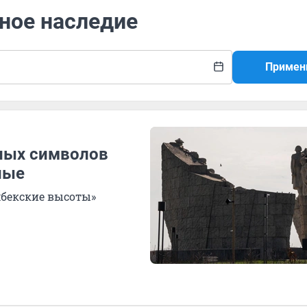
рное наследие
Примен
вных символов
ные
мбекские высоты»