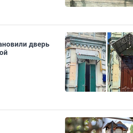
ановили дверь
вой