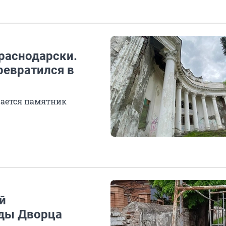
раснодарски.
ревратился в
шается памятник
й
ады Дворца