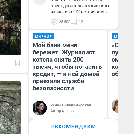
преподаватель английского
языка и ее 12-летняя дочь
25 582
12
МНЕНИЕ
МНЕНИЕ
Мой банк меня
«Спутал
бережет. Журналист
пургу».
хотела снять 200
смерте
тысяч, чтобы погасить
которы
кредит, — к ней домой
обнару
приехала служба
безопасности
Ир
Гл
Ксения Владимирская
«Р
Автор мнения
Во
РЕКОМЕНДУЕМ