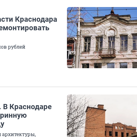
асти Краснодара
ремонтировать
нов рублей
. В Краснодаре
аринную
ду
 архитектуры,