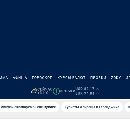
АММА
АФИША
ГОРОСКОП
КУРСЫ ВАЛЮТ
ПРОБКИ
ZODY
И
USD 82,17
СЕЙЧАС
1
ПРОБКИ
+31°C
EUR 94,84
 минусы аквапарка в Геленджике
Туристы и сирены в Геленджике