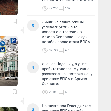
Осиповке после атаки БПЛА
42 230
109
«Были на пляже, уже не
3
успевали уйти». Что
известно о трагедии в
Архипо-Осиповке — люди
погибли после атаки БПЛА
32 792
67
«Нашел Наденьку, а у нее
4
пробита голова». Мужчина
рассказал, как потерял жену
при атаке БПЛА в Архипо-
Осиповке
28 365
5
На пляже под Геленджиком
5
при атаке БПЛА погибли