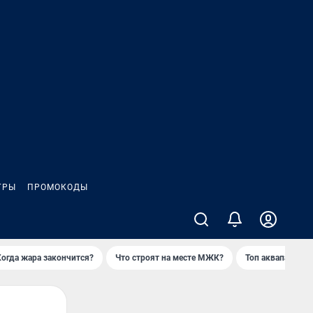
ГРЫ
ПРОМОКОДЫ
Когда жара закончится?
Что строят на месте МЖК?
Топ аквапарков 