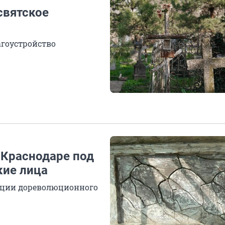
святское
агоустройство
 Краснодаре под
кие лица
рации дореволюционного