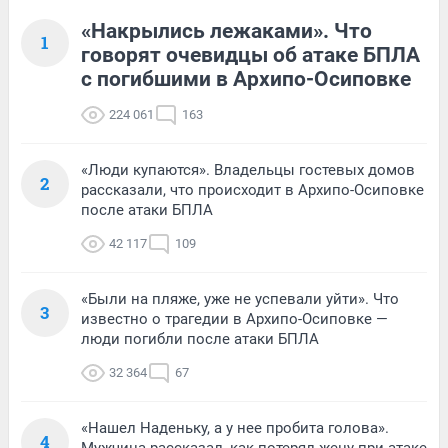
«Накрылись лежаками». Что
1
говорят очевидцы об атаке БПЛА
с погибшими в Архипо-Осиповке
224 061
163
«Люди купаются». Владельцы гостевых домов
2
рассказали, что происходит в Архипо-Осиповке
после атаки БПЛА
42 117
109
«Были на пляже, уже не успевали уйти». Что
3
известно о трагедии в Архипо-Осиповке —
люди погибли после атаки БПЛА
32 364
67
«Нашел Наденьку, а у нее пробита голова».
4