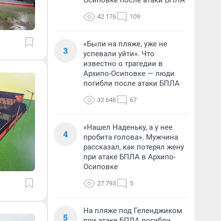
Осиповке после атаки БПЛА
42 176
109
«Были на пляже, уже не
3
успевали уйти». Что
известно о трагедии в
Архипо-Осиповке — люди
погибли после атаки БПЛА
32 646
67
«Нашел Наденьку, а у нее
4
пробита голова». Мужчина
рассказал, как потерял жену
при атаке БПЛА в Архипо-
Осиповке
27 793
5
На пляже под Геленджиком
5
при атаке БПЛА погибли