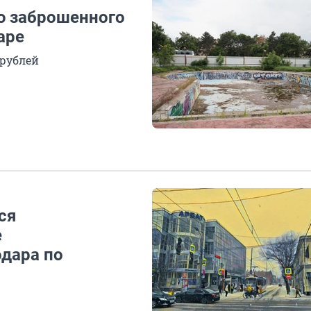
лю заброшенного
аре
 рублей
ся
е
дара по