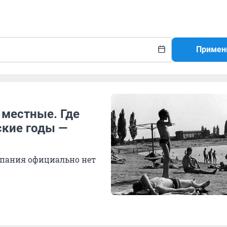
Примен
 местные. Где
ские годы —
упания официально нет