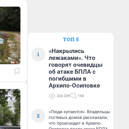
ТОП 5
«Накрылись
1
лежаками». Что
говорят очевидцы
об атаке БПЛА с
погибшими в
Архипо-Осиповке
224 239
164
«Люди купаются». Владельцы
2
гостевых домов рассказали,
что происходит в Архипо-