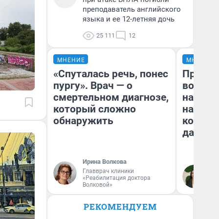
преподаватель английского
языка и ее 12-летняя дочь
25 111
12
МНЕНИЕ
МНЕНИЕ
«Спуталась речь, понес
Продаш
пургу». Врач — о
возьмут
смертельном диагнозе,
нам го
который сложно
налого
обнаружить
коснет
даже р
Ирина Волкова
Главврач клиники
Ан
«Реабилитация доктора
Волковой»
РЕКОМЕНДУЕМ