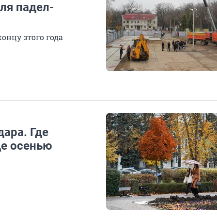
ля падел-
онцу этого года
ара. Где
де осенью