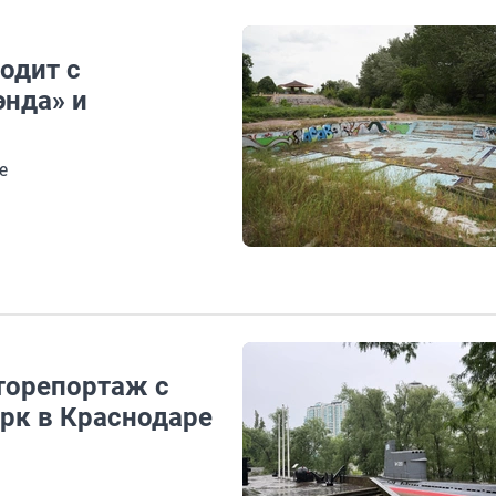
одит с
нда» и
е
торепортаж с
арк в Краснодаре