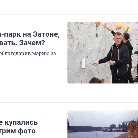
-парк на Затоне,
вать. Зачем?
облагодарив мэрию за
е купались
трим фото