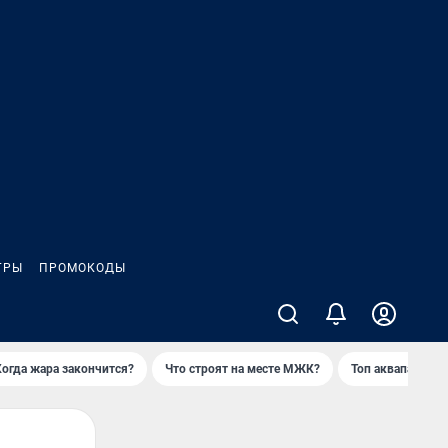
ГРЫ
ПРОМОКОДЫ
Когда жара закончится?
Что строят на месте МЖК?
Топ аквапарков 