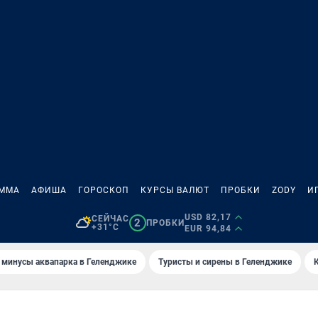
АММА
АФИША
ГОРОСКОП
КУРСЫ ВАЛЮТ
ПРОБКИ
ZODY
И
USD 82,17
СЕЙЧАС
2
ПРОБКИ
+31°C
EUR 94,84
 минусы аквапарка в Геленджике
Туристы и сирены в Геленджике