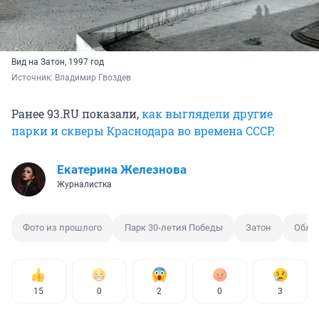
Вид на Затон, 1997 год
Источник: 
Владимир Гвоздев
Ранее 93.RU показали,
как выглядели другие
парки и скверы Краснодара во времена СССР.
Екатерина Железнова
Журналистка
Фото из прошлого
Парк 30-летия Победы
Затон
Облик
15
0
2
0
3