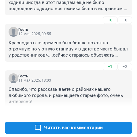
ходили иногда в этот парк,там ещё не было 
подводной лодки,но вся техника была в исправном 
состоянии.Не только все пушки вращались,но и авто 
+0
–0
были в полном тех.состоянии-заводи и едь.
Гость
12 мая 2025, 09:55
Краснодар в те времена был болше похож на 
огромную но уютную станицу < в детстве часто бывал 
у родственников>....сейчас стараюсь объезжать 
стороной : город контрастов .

+1
–2
Все стоят в бесконечных пробках ...убогие избушки в 
центре и современные жк человейники...запах 
Гость
канализации присутствует переодически по всему 
11 мая 2025, 13:03
городу на улицах каждый третий , это гость из 
Спасибо, что рассказываете о районах нашего 
Средней Азии или Закавказья...Радует парк Галицкого 
любимого города, и размещаете старые фото, очень 
да и скверов , общественных пространств много 
интересно!
...Всё неоднозначно
+3
–0
Читать все комментарии