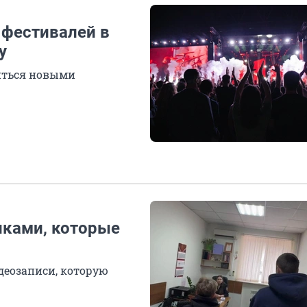
 фестивалей в
у
диться новыми
иками, которые
деозаписи, которую