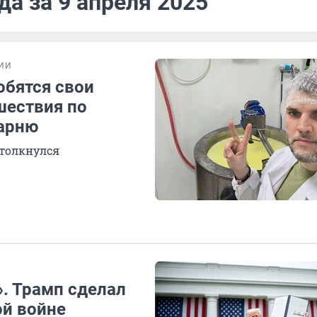
да за 9 апреля 2025
ИИ
обятся свои
шествия по
арню
столкнулся
. Трамп сделал
ой войне