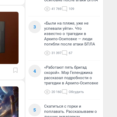
Осиповке после атаки БПЛА
41 769
109
«Были на пляже, уже не
3
успевали уйти». Что
известно о трагедии в
Архипо-Осиповке — люди
погибли после атаки БПЛА
31 397
67
«Работают пять бригад
4
скорой». Мэр Геленджика
рассказал подробности о
трагедии в Архипо-Осиповке
20 160
Обсудить
Скатиться с горки и
5
поплавать. Рассказываем о
лучших аквапарках