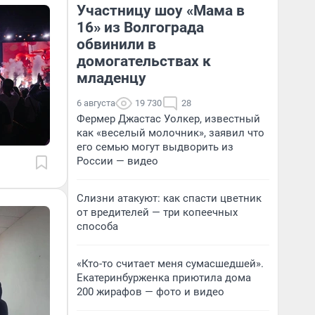
Участницу шоу «Мама в
16» из Волгограда
обвинили в
домогательствах к
младенцу
6 августа
19 730
28
Фермер Джастас Уолкер, известный
как «веселый молочник», заявил что
его семью могут выдворить из
России — видео
Слизни атакуют: как спасти цветник
от вредителей — три копеечных
способа
«Кто-то считает меня сумасшедшей».
Екатеринбурженка приютила дома
200 жирафов — фото и видео