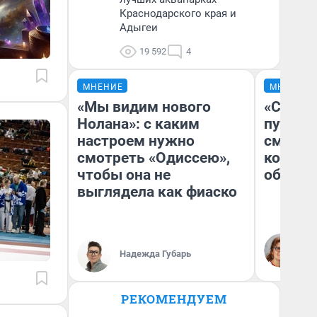
Краснодарского края и
Адыгеи
19 592
4
МНЕНИЕ
МНЕНИЕ
«Мы видим нового
«Спутал
Нолана»: с каким
пургу».
настроем нужно
смерте
смотреть «Одиссею»,
которы
чтобы она не
обнару
выглядела как фиаско
Ир
Гл
Надежда Губарь
«Р
Во
РЕКОМЕНДУЕМ