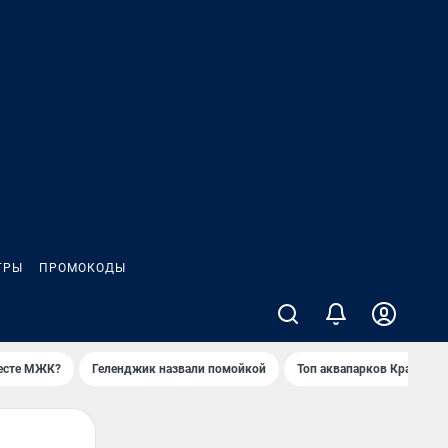
ГРЫ
ПРОМОКОДЫ
месте МЖК?
Геленджик назвали помойкой
Топ аквапарков Краснода