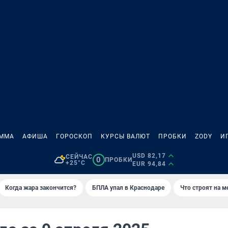
АММА
АФИША
ГОРОСКОП
КУРСЫ ВАЛЮТ
ПРОБКИ
ZODY
И
USD 82,17
СЕЙЧАС
0
ПРОБКИ
+25°C
EUR 94,84
Когда жара закончится?
БПЛА упал в Краснодаре
Что строят на 