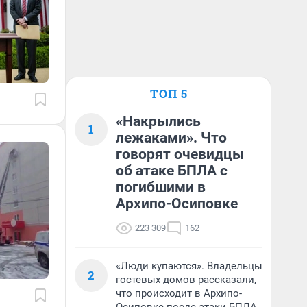
ТОП 5
«Накрылись
1
лежаками». Что
говорят очевидцы
об атаке БПЛА с
погибшими в
Архипо-Осиповке
223 309
162
«Люди купаются». Владельцы
2
гостевых домов рассказали,
что происходит в Архипо-