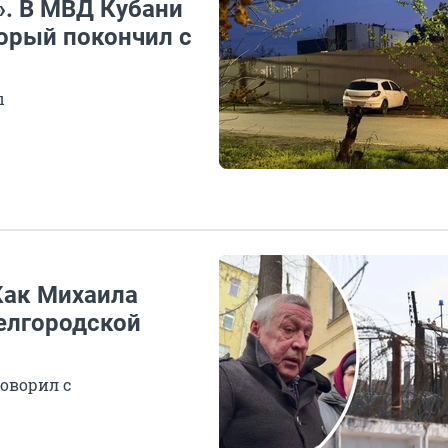
. В МВД Кубани
торый покончил с
ы
 Как Михаила
елгородской
говорил с