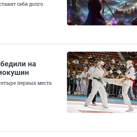
тавят себя долго
обедили на
киокушин
четыре первых места