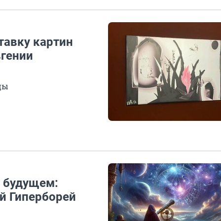
тавку картин
гении
цы
 будущем:
й Гиперборей