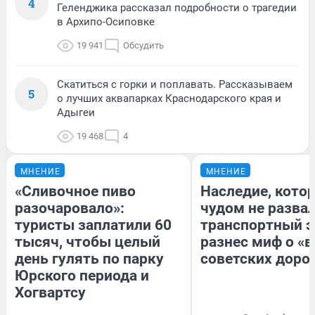
4
Геленджика рассказал подробности о трагедии
в Архипо-Осиповке
19 941
Обсудить
Скатиться с горки и поплавать. Рассказываем
5
о лучших аквапарках Краснодарского края и
Адыгеи
19 468
4
МНЕНИЕ
МНЕНИЕ
«Сливочное пиво
Наследие, кото
разочаровало»:
чудом не разва
туристы заплатили 60
транспортный э
тысяч, чтобы целый
разнес миф о «
день гулять по парку
советских доро
Юрского периода и
Хогвартсу