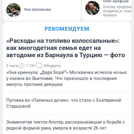
Олег Арефьев
Блогер, предприн
Яна Шаламова
владелец в тран
бизнесе
РЕКОМЕНДУЕМ
«Расходы на топливо колоссальные»:
как многодетная семья едет на
автодоме из Барнаула в Турцию — фото
2 часа
1 741
Обсудить
«Она крикнула: „Дядя Боря!“» Москвичка исчезла ночью
у океана во Вьетнаме. Что произошло в последние
минуты пропажи девушки
Пуговка из «Папиных дочек»: что стало с Екатериной
Старшовой
Знаменитая тикток-блогер, рассказывавшая о борьбе с
редкой формой рака, умерла в возрасте 26 лет