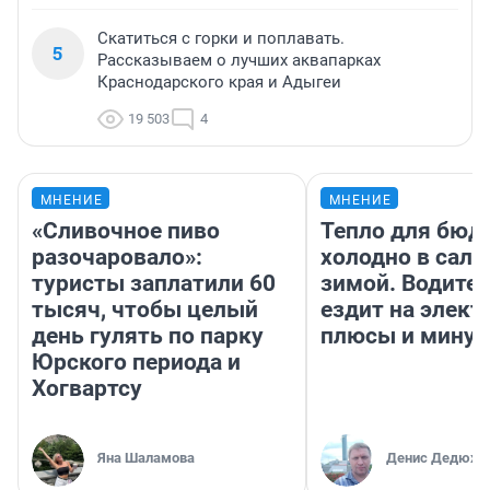
Скатиться с горки и поплавать.
5
Рассказываем о лучших аквапарках
Краснодарского края и Адыгеи
19 503
4
МНЕНИЕ
МНЕНИЕ
«Сливочное пиво
Тепло для бюд
разочаровало»:
холодно в сало
туристы заплатили 60
зимой. Водител
тысяч, чтобы целый
ездит на элект
день гулять по парку
плюсы и мину
Юрского периода и
Хогвартсу
Яна Шаламова
Денис Дедюхи