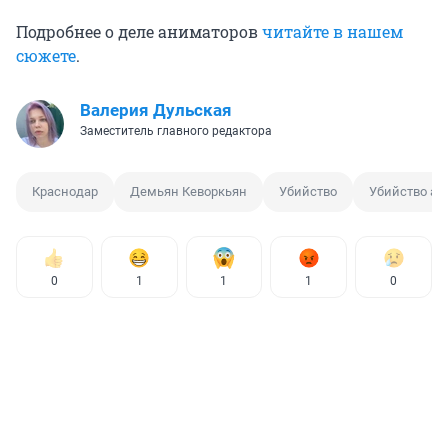
Подробнее о деле аниматоров
читайте в нашем
сюжете
.
Валерия Дульская
Заместитель главного редактора
Краснодар
Демьян Кеворкьян
Убийство
Убийство ан
0
1
1
1
0