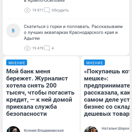
в Архипо-Осиповке
19 971
Обсудить
Скатиться с горки и поплавать. Рассказываем
5
о лучших аквапарках Краснодарского края и
Адыгеи
19 479
4
МНЕНИЕ
МНЕНИЕ
Мой банк меня
«Покупаешь кот
бережет. Журналист
мешке»:
хотела снять 200
предпринимате
тысяч, чтобы погасить
рассказала, как
кредит, — к ней домой
самом деле уст
приехала служба
бизнес со скла
безопасности
дешевых товар
Наталья Шорохо
Ксения Владимирская