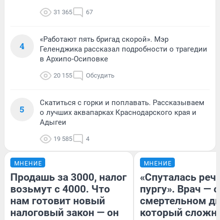
31 365
67
«Работают пять бригад скорой». Мэр
4
Геленджика рассказал подробности о трагедии
в Архипо-Осиповке
20 155
Обсудить
Скатиться с горки и поплавать. Рассказываем
5
о лучших аквапарках Краснодарского края и
Адыгеи
19 585
4
МНЕНИЕ
МНЕНИЕ
Продашь за 3000, налог
«Спуталась речь
возьмут с 4000. Что
пургу». Врач — о
нам готовит новый
смертельном ди
налоговый закон — он
который сложн