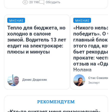
20 198
Обсудить
МНЕНИЕ
МНЕНИЕ
Тепло для бюджета, но
«Никого нельз
холодно в салоне
победить». О ч
зимой. Водитель 13 лет
главный блокб
ездит на электрокаре:
этого года, ко
плюсы и минусы
бьет рекорды 
прокате: честн
отзыв на «Оди
Нолана
Стас Соколов
Денис Дедюхин
Эксперт
РЕКОМЕНДУЕМ
«Кто-то считает меня сумасшедшей».