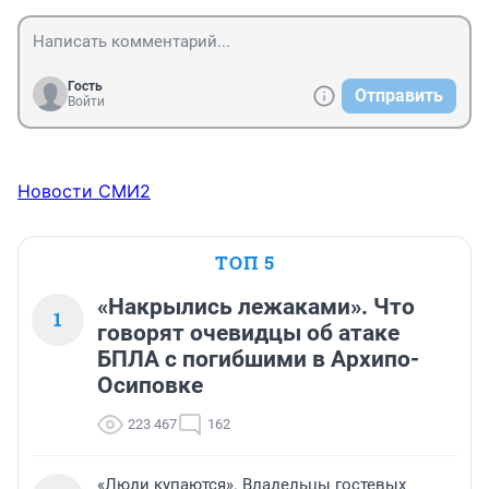
Гость
Отправить
Войти
Новости СМИ2
ТОП 5
«Накрылись лежаками». Что
1
говорят очевидцы об атаке
БПЛА с погибшими в Архипо-
Осиповке
223 467
162
«Люди купаются». Владельцы гостевых