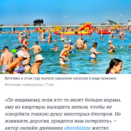
Витязево в этом году выпала серьезная нагрузка в виде приезжих
Источник: 
makovozovy / Т.me
«По-видимому, если кто-то весит больше нормы,
ему из квартиры выходить нельзя, чтобы не
оскорбить тонкую душу некоторых блогеров. Но
извините, дорогие, придется вам потерпеть», —
автор онлайн-дневника
uborshizzza
жестко