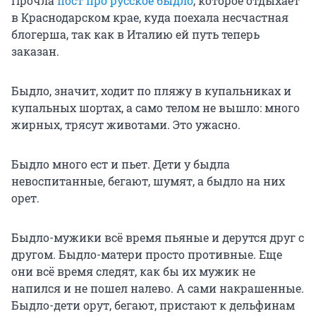
Прочла
пост про русское быдло
, которое отдыхает
в Краснодарском крае, куда поехала несчастная
блогерша, так как в Италию ей путь теперь
заказан.
Быдло, значит, ходит по пляжу в купальниках и
купальных шортах, а само телом не вышло: много
жирных, трясут животами. Это ужасно.
Быдло много ест и пьет. Дети у быдла
невоспитанные, бегают, шумят, а быдло на них
орет.
Быдло-мужики всё время пьяные и дерутся друг с
другом. Быдло-матери просто противные. Еще
они всё время следят, как бы их мужик не
напился и не пошел налево. А сами накрашенные.
Быдло-дети орут, бегают, пристают к дельфинам