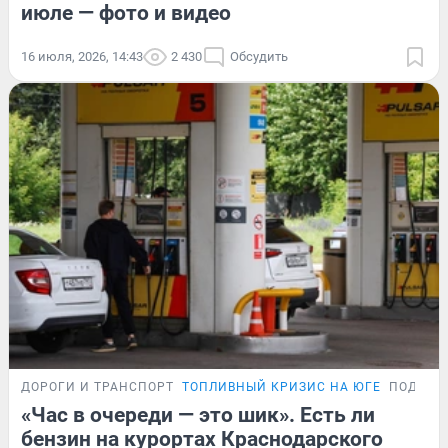
июле — фото и видео
16 июля, 2026, 14:43
2 430
Обсудить
ДОРОГИ И ТРАНСПОРТ
ТОПЛИВНЫЙ КРИЗИС НА ЮГЕ
ПОДРОБ
«Час в очереди — это шик». Есть ли
бензин на курортах Краснодарского