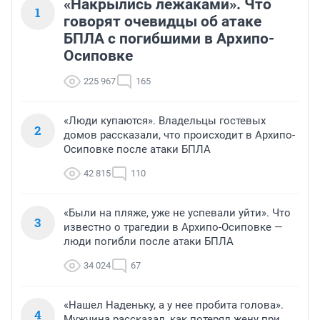
«Накрылись лежаками». Что
1
говорят очевидцы об атаке
БПЛА с погибшими в Архипо-
Осиповке
225 967
165
«Люди купаются». Владельцы гостевых
2
домов рассказали, что происходит в Архипо-
Осиповке после атаки БПЛА
42 815
110
«Были на пляже, уже не успевали уйти». Что
3
известно о трагедии в Архипо-Осиповке —
люди погибли после атаки БПЛА
34 024
67
«Нашел Наденьку, а у нее пробита голова».
4
Мужчина рассказал, как потерял жену при