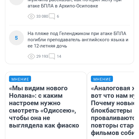
атаке БПЛА в Архипо-Осиповке
33 080
6
На пляже под Геленджиком при атаке БПЛА
5
погибли преподаватель английского языка и
ее 12-летняя дочь
29 193
14
МНЕНИЕ
МНЕНИЕ
«Мы видим нового
«Аналоговая ж
Нолана»: с каким
вот что нам ну
настроем нужно
Почему новые
смотреть «Одиссею»,
блокбастеры
чтобы она не
проваливаются,
выглядела как фиаско
повторы стары
фильмов соби