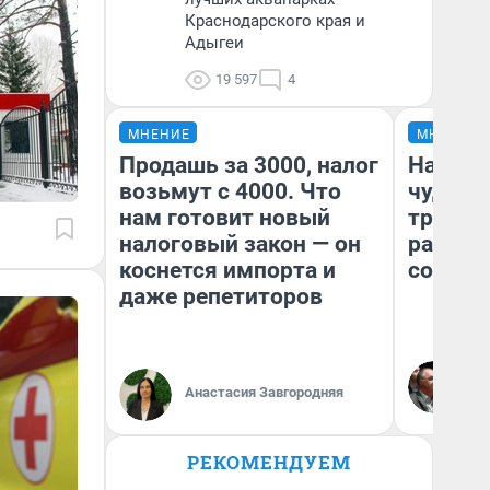
Краснодарского края и
Адыгеи
19 597
4
МНЕНИЕ
МНЕНИЕ
Продашь за 3000, налог
Наслед
возьмут с 4000. Что
чудом 
нам готовит новый
трансп
налоговый закон — он
разнес
коснется импорта и
советс
даже репетиторов
Ол
Бл
Анастасия Завгородняя
вл
би
РЕКОМЕНДУЕМ