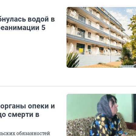
бнулась водой в
 реанимации 5
 органы опеки и
до смерти в
ьских обязанностей