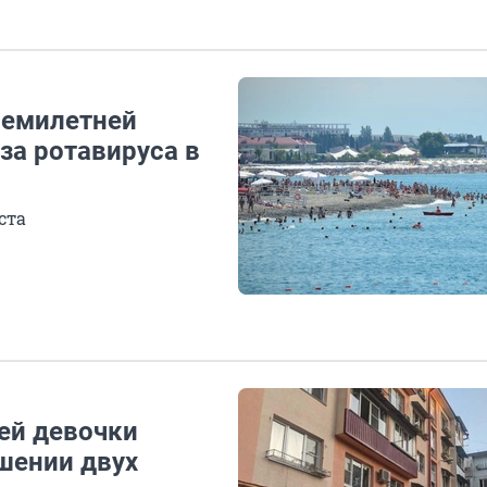
семилетней
за ротавируса в
ста
ей девочки
шении двух