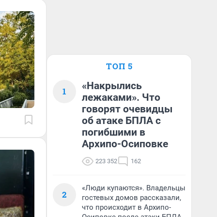
ТОП 5
«Накрылись
1
лежаками». Что
говорят очевидцы
об атаке БПЛА с
погибшими в
Архипо-Осиповке
223 352
162
«Люди купаются». Владельцы
2
гостевых домов рассказали,
что происходит в Архипо-