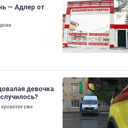
нь — Адлер от
одона
довалая девочка
 случилось?
 кроватке уже