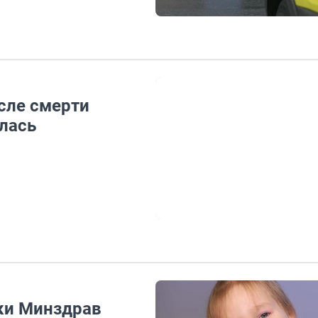
сле смерти
илась
тки Минздрав