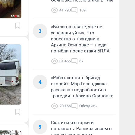
Осиповке после атаки БПЛА
41 793
109
«Были на пляже, уже не
3
успевали уйти». Что
известно о трагедии в
Архипо-Осиповке — люди
погибли после атаки БПЛА
31 466
67
«Работают пять бригад
4
скорой». Мэр Геленджика
рассказал подробности о
трагедии в Архипо-Осиповке
20 166
Обсудить
Скатиться с горки и
5
поплавать. Рассказываем о
лучших аквапарках