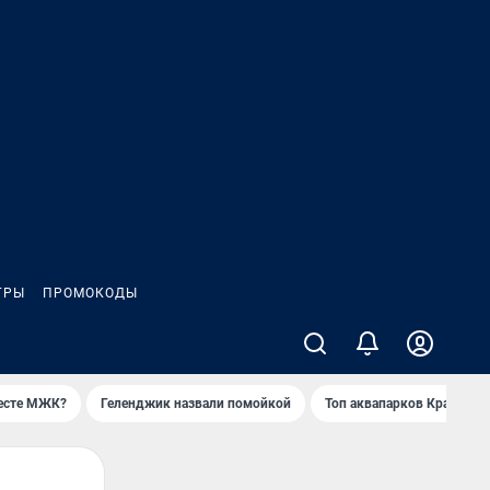
ГРЫ
ПРОМОКОДЫ
месте МЖК?
Геленджик назвали помойкой
Топ аквапарков Краснода