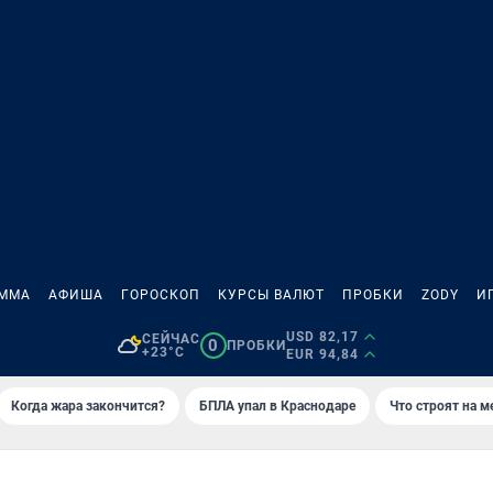
АММА
АФИША
ГОРОСКОП
КУРСЫ ВАЛЮТ
ПРОБКИ
ZODY
И
USD 82,17
СЕЙЧАС
0
ПРОБКИ
+23°C
EUR 94,84
Когда жара закончится?
БПЛА упал в Краснодаре
Что строят на 