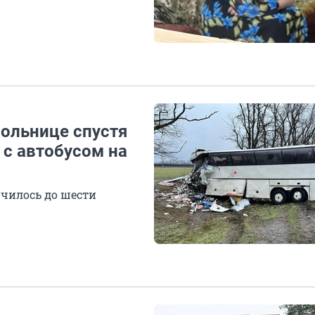
больнице спустя
 с автобусом на
ичилось до шести