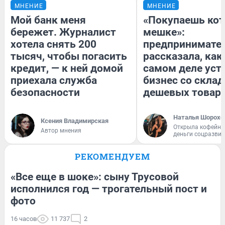
МНЕНИЕ
МНЕНИЕ
Мой банк меня
«Покупаешь кот
бережет. Журналист
мешке»:
хотела снять 200
предпринимате
тысяч, чтобы погасить
рассказала, как
кредит, — к ней домой
самом деле уст
приехала служба
бизнес со скла
безопасности
дешевых товар
Наталья Шорохо
Ксения Владимирская
Открыла кофейну
Автор мнения
деньги соцразви
РЕКОМЕНДУЕМ
«Все еще в шоке»: сыну Трусовой
исполнился год — трогательный пост и
фото
16 часов
11 737
2