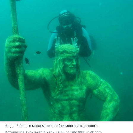
На дне Чёрного моря можно найти много интересного
Источник: 
Дайв-центр в Утрише, club149619915 / Vk.com