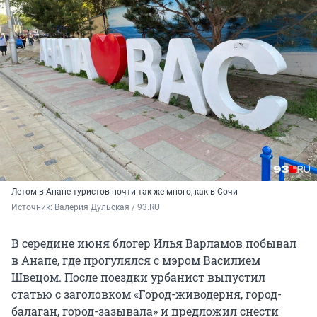
Летом в Анапе туристов почти так же много, как в Сочи
Источник: 
Валерия Дульская / 93.RU
В середине июня блогер Илья Варламов побывал
в Анапе, где прогулялся с мэром Василием
Швецом. После поездки урбанист выпустил
статью с заголовком «Город-живодерня, город-
балаган, город-зазывала» и предложил снести