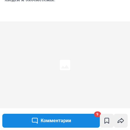
Мешки не всегда вывозили сразу
9
Источник: 
Валерия Дульская / 93.RU
Комментарии