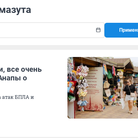
 мазута
Примен
, все очень
Анапы о
а атак БПЛА и