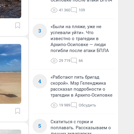
Осиповке после атаки БПЛА
41 360
109
«Были на пляже, уже не
3
успевали уйти». Что
известно о трагедии в
Архипо-Осиповке — люди
погибли после атаки БПЛА
29 719
66
«Работают пять бригад
4
скорой». Мэр Геленджика
рассказал подробности о
трагедии в Архипо-Осиповке
19 989
Обсудить
Скатиться с горки и
5
поплавать. Рассказываем о
лучших аквапарках