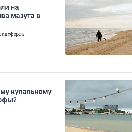
ли на
ва мазута в
рансферта
ому купальному
рофы?