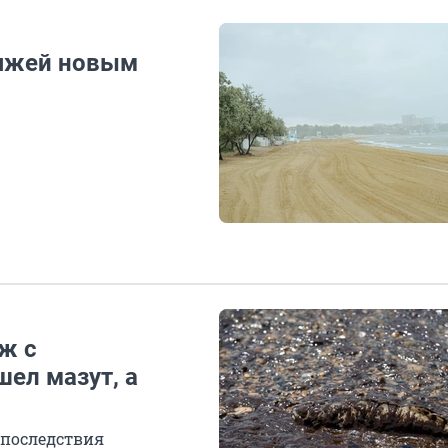
ляжей новым
ж с
шел мазут, а
 последствия