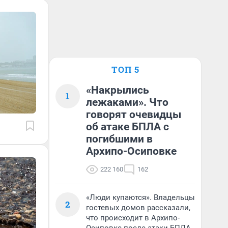
ТОП 5
«Накрылись
1
лежаками». Что
говорят очевидцы
об атаке БПЛА с
погибшими в
Архипо-Осиповке
222 160
162
«Люди купаются». Владельцы
2
гостевых домов рассказали,
что происходит в Архипо-