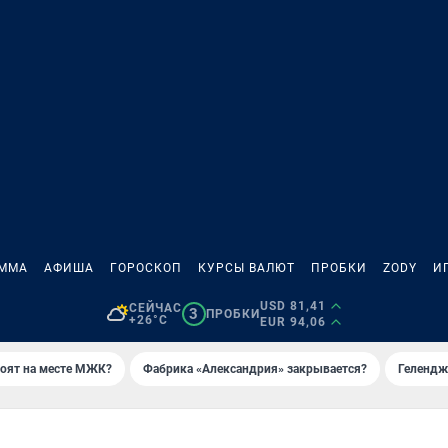
АММА
АФИША
ГОРОСКОП
КУРСЫ ВАЛЮТ
ПРОБКИ
ZODY
И
USD 81,41
СЕЙЧАС
3
ПРОБКИ
+26°C
EUR 94,06
роят на месте МЖК?
Фабрика «Александрия» закрывается?
Гелендж