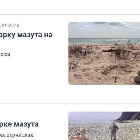
СКЛЮЗИВ
орку мазута на
косы
орке мазута
их перчатках