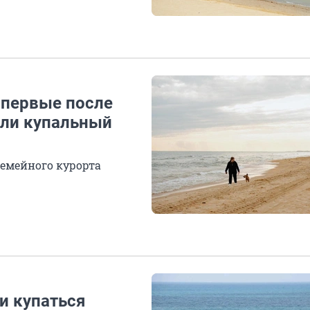
 впервые после
ыли купальный
семейного курорта
и купаться