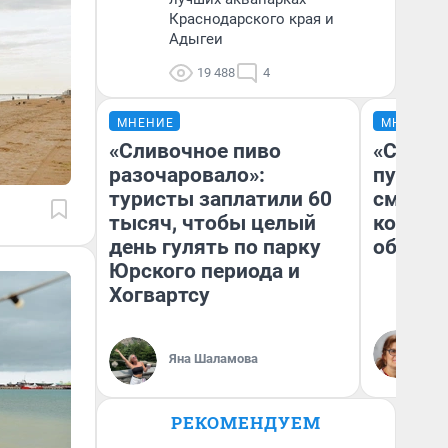
Краснодарского края и
Адыгеи
19 488
4
МНЕНИЕ
МНЕНИЕ
«Сливочное пиво
«Спутал
разочаровало»:
пургу».
туристы заплатили 60
смерте
тысяч, чтобы целый
которы
день гулять по парку
обнару
Юрского периода и
Хогвартсу
Ир
Гл
Яна Шаламова
«Р
Во
РЕКОМЕНДУЕМ