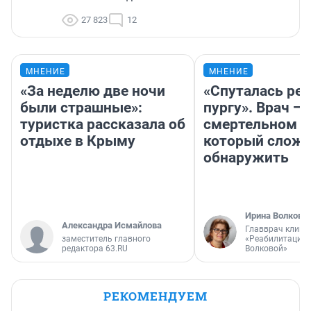
27 823
12
МНЕНИЕ
МНЕНИЕ
«За неделю две ночи
«Спуталась реч
были страшные»:
пургу». Врач — 
туристка рассказала об
смертельном д
отдыхе в Крыму
который слож
обнаружить
Ирина Волкова
Александра Исмайлова
Главврач клини
заместитель главного
«Реабилитация 
редактора 63.RU
Волковой»
РЕКОМЕНДУЕМ