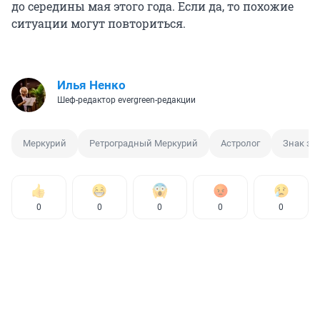
до середины мая этого года. Если да, то похожие
ситуации могут повториться.
Илья Ненко
Шеф-редактор evergreen-редакции
Меркурий
Ретроградный Меркурий
Астролог
Знак зо
0
0
0
0
0