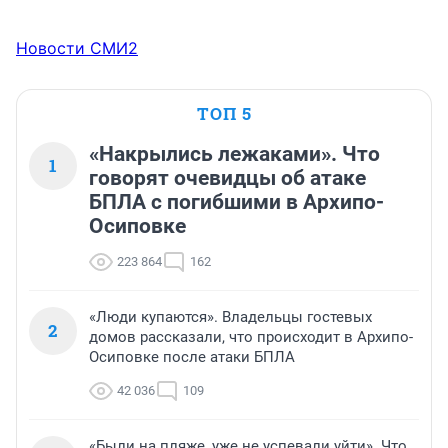
Новости СМИ2
ТОП 5
«Накрылись лежаками». Что
1
говорят очевидцы об атаке
БПЛА с погибшими в Архипо-
Осиповке
223 864
162
«Люди купаются». Владельцы гостевых
2
домов рассказали, что происходит в Архипо-
Осиповке после атаки БПЛА
42 036
109
«Были на пляже, уже не успевали уйти». Что