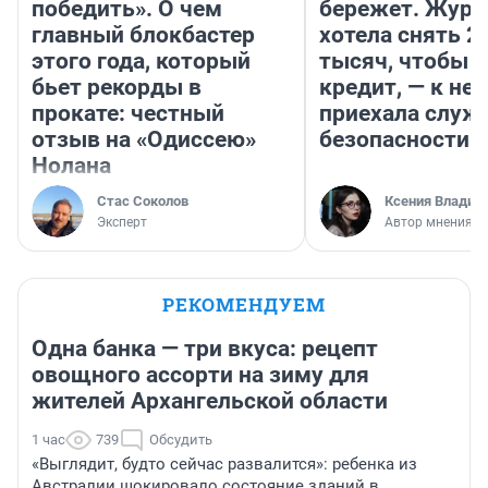
победить». О чем
бережет. Журн
главный блокбастер
хотела снять 2
этого года, который
тысяч, чтобы п
бьет рекорды в
кредит, — к не
прокате: честный
приехала служ
отзыв на «Одиссею»
безопасности
Нолана
Стас Соколов
Ксения Владим
Эксперт
Автор мнения
РЕКОМЕНДУЕМ
Одна банка — три вкуса: рецепт
овощного ассорти на зиму для
жителей Архангельской области
1 час
739
Обсудить
«Выглядит, будто сейчас развалится»: ребенка из
Австралии шокировало состояние зданий в