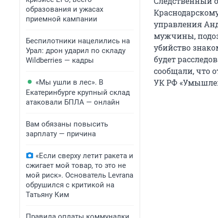
Следственный о
образования и ужасах
Краснодарскому
приемной кампании
управления Анд
мужчины, подоз
Беспилотники нацелились на
убийство знако
Урал: дрон ударил по складу
будет расследов
Wildberries — кадры
сообщали, что 
УК РФ «Умышлен
«Мы ушли в лес». В
Екатеринбурге крупный склад
атаковали БПЛА — онлайн
Вам обязаны повысить
зарплату — причина
«Если сверху летит ракета и
сжигает мой товар, то это не
мой риск». Основатель Levrana
обрушился с критикой на
Татьяну Ким
Правила оплаты коммуналки