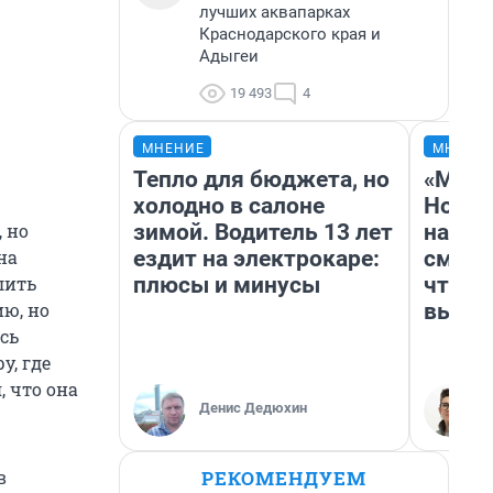
лучших аквапарках
Краснодарского края и
Адыгеи
19 493
4
МНЕНИЕ
МНЕНИ
Тепло для бюджета, но
«Мы в
холодно в салоне
Нолан
зимой. Водитель 13 лет
настр
 но
ездит на электрокаре:
смотр
на
плюсы и минусы
чтобы
лить
выгля
ию, но
сь
у, где
, что она
Денис Дедюхин
РЕКОМЕНДУЕМ
в