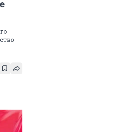
е
го
ство