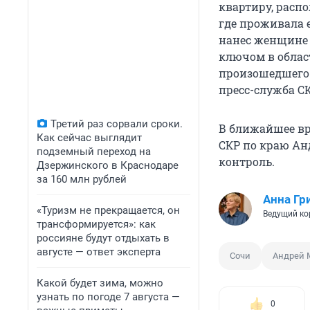
квартиру, расп
где проживала е
нанес женщине 
ключом в област
произошедшего 
пресс-служба С
Третий раз сорвали сроки.
В ближайшее вр
Как сейчас выглядит
СКР по краю Ан
подземный переход на
контроль.
Дзержинского в Краснодаре
за 160 млн рублей
Анна Гр
«Туризм не прекращается, он
Ведущий ко
трансформируется»: как
россияне будут отдыхать в
августе — ответ эксперта
Сочи
Андрей 
Какой будет зима, можно
узнать по погоде 7 августа —
0