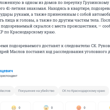
оложенную в одном из домов по переулку Грузинскому 
го 41-летняя знакомая. Находясь в квартире, подозре
удары руками, а также принесенным с собой автомо
ь лица и головы, а также по другим частям тела. Пос
подозреваемый скрылся с места происшествия, — соо
КР по Краснодарскому краю.
емя подозреваемого доставят к следователю СК. Руко
дрей Маслов поставил ход расследования уголовного д
ицевич
рреспондент
Маслов
Покушение на убийство
СК по Краснодарскому краю
0
0
0