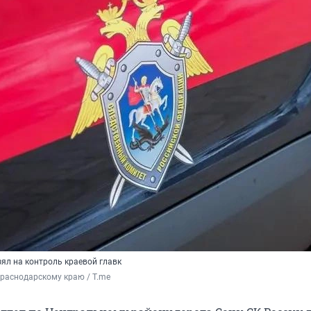
ял на контроль краевой главк
раснодарскому краю / T.me