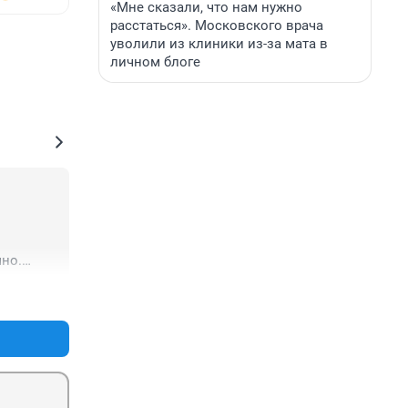
«Мне сказали, что нам нужно
расстаться». Московского врача
уволили из клиники из-за мата в
личном блоге
но.

у, 
+0
–0
ала его 
ры 