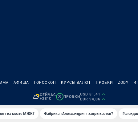
АММА
АФИША
ГОРОСКОП
КУРСЫ ВАЛЮТ
ПРОБКИ
ZODY
И
USD 81,41
СЕЙЧАС
3
ПРОБКИ
+28°C
EUR 94,06
роят на месте МЖК?
Фабрика «Александрия» закрывается?
Гелендж