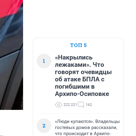
ТОП 5
«Накрылись
1
лежаками». Что
говорят очевидцы
об атаке БПЛА с
погибшими в
Архипо-Осиповке
222 221
162
«Люди купаются». Владельцы
2
гостевых домов рассказали,
что происходит в Архипо-