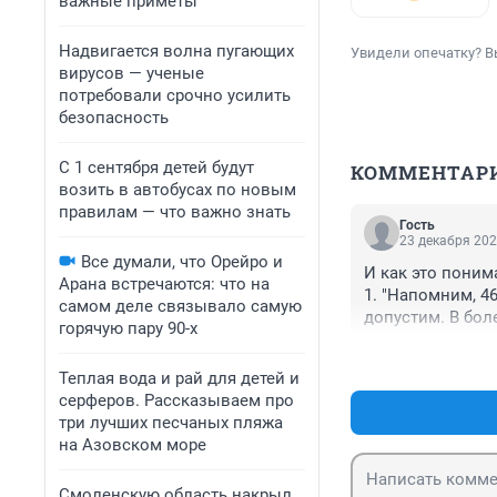
важные приметы
Надвигается волна пугающих
Увидели опечатку? В
вирусов — ученые
потребовали срочно усилить
безопасность
С 1 сентября детей будут
КОММЕНТАР
возить в автобусах по новым
правилам — что важно знать
Гость
23 декабря 202
Все думали, что Орейро и
И как это понима
Арана встречаются: что на
1. "Напомним, 46
самом деле связывало самую
допустим. В боле
горячую пару 90-х
2. "По версии сл
расположенную в
Теплая вода и рай для детей и
41-летняя знако
серферов. Рассказываем про
руками"... - а ж
три лучших песчаных пляжа
на Азовском море
Смоленскую область накрыл