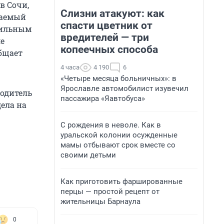
в Сочи,
Слизни атакуют: как
ваемый
спасти цветник от
бильным
вредителей — три
ле
копеечных способа
бщает
4 часа
4 190
6
«Четыре месяца больничных»: в
Ярославле автомобилист изувечил
водитель
пассажира «Яавтобуса»
ела на
С рождения в неволе. Как в
уральской колонии осужденные
мамы отбывают срок вместе со
своими детьми
Как приготовить фаршированные
перцы — простой рецепт от
жительницы Барнаула
0