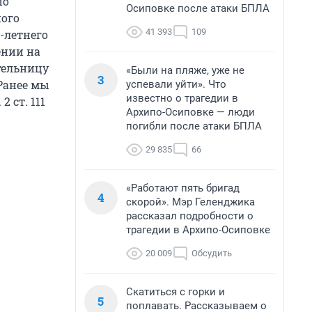
по
Осиповке после атаки БПЛА
ного
41 393
109
-летнего
ении на
тельницу
«Были на пляже, уже не
3
 Ранее мы
успевали уйти». Что
известно о трагедии в
 2 ст. 111
Архипо-Осиповке — люди
погибли после атаки БПЛА
29 835
66
«Работают пять бригад
4
скорой». Мэр Геленджика
рассказал подробности о
трагедии в Архипо-Осиповке
20 009
Обсудить
Скатиться с горки и
5
поплавать. Рассказываем о