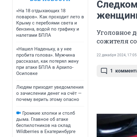
Следком
«На 18 отдыхающих 18
женщины
поваров». Как проходит лето в
Крыму с перебоями света и
бензина, водой по графику и
Уголовное 
налетами БПЛА
сожителя с
«Нашел Наденьку, а у нее
пробита голова». Мужчина
22 декабря 2024, 17:05
рассказал, как потерял жену
при атаке БПЛА в Архипо-
1
коммент
Осиповке
Людям приходят уведомления
о зачислении денег на счёт —
почему верить этому опасно
Громкие хлопки и столб
дыма. Главное об атаке
беспилотников на склад
Wildberries в Екатеринбурге