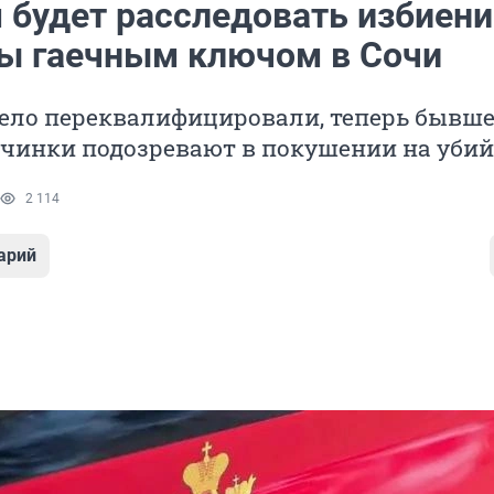
 будет расследовать избиени
 гаечным ключом в Сочи
дело переквалифицировали, теперь бывше
очинки подозревают в покушении на убий
2 114
арий