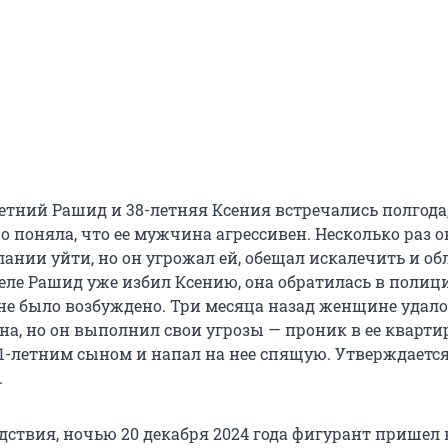
етний Рашид и 38-летняя Ксения встречались полгода,
 поняла, что ее мужчина агрессивен. Несколько раз о
ании уйти, но он угрожал ей, обещал искалечить и об
реле Рашид уже избил Ксению, она обратилась в полиц
 не было возбуждено. Три месяца назад женщине удало
на, но он выполнил свои угрозы — проник в ее квартир
1-летним сыном и напал на нее спящую. Утверждается
.
дствия, ночью 20 декабря 2024 года фигурант пришел 