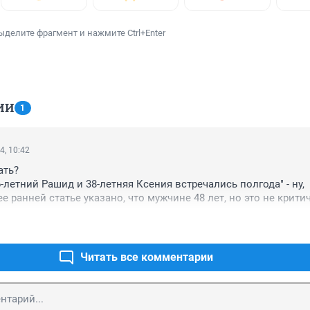
ыделите фрагмент и нажмите Ctrl+Enter
ИИ
1
4, 10:42
ть?

-летний Рашид и 38-летняя Ксения встречались полгода" - ну, 
е ранней статье указано, что мужчине 48 лет, но это не критич
едствия, ночью 20 декабря 2024 года фигурант пришел в квартир
 одном из домов по переулку Грузинскому в Сочи, где прожив
мая. Находясь в квартире, подозреваемый нанес женщине уда
енщина-то как так быстро на ТРИ года постарела????
Читать все комментарии