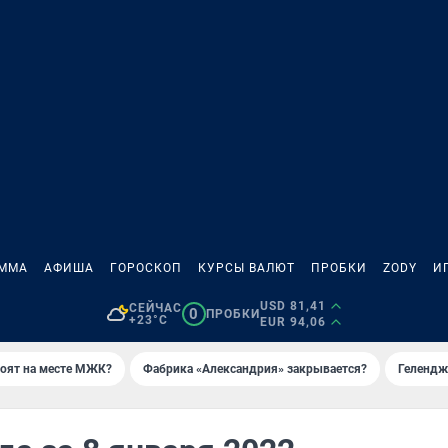
АММА
АФИША
ГОРОСКОП
КУРСЫ ВАЛЮТ
ПРОБКИ
ZODY
И
USD 81,41
СЕЙЧАС
0
ПРОБКИ
+23°C
EUR 94,06
роят на месте МЖК?
Фабрика «Александрия» закрывается?
Гелендж