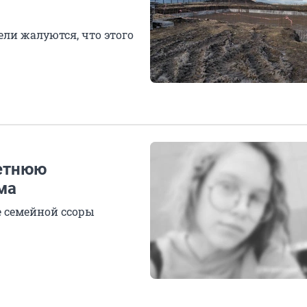
ели жалуются, что этого
летнюю
ма
е семейной ссоры