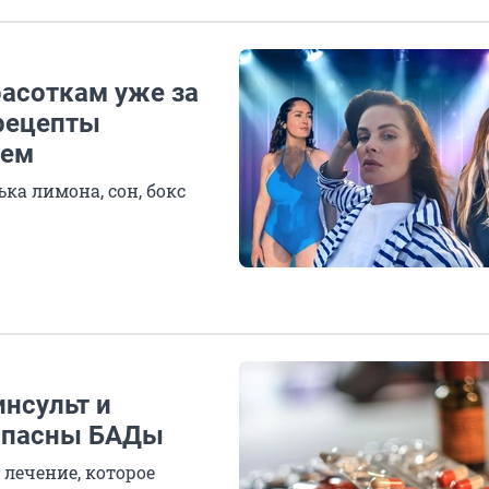
расоткам уже за
 рецепты
сем
а лимона, сон, бокс
инсульт и
 опасны БАДы
лечение, которое