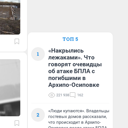
ТОП 5
«Накрылись
1
лежаками». Что
говорят очевидцы
об атаке БПЛА с
погибшими в
Архипо-Осиповке
221 938
162
«Люди купаются». Владельцы
2
гостевых домов рассказали,
что происходит в Архипо-