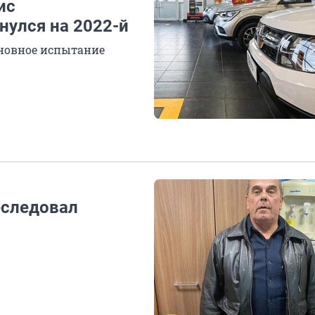
ис
улся на 2022-й
сновное испытание
еследовал