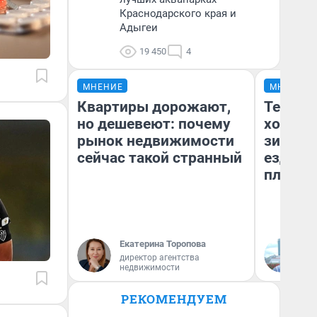
Краснодарского края и
Адыгеи
19 450
4
МНЕНИЕ
МНЕНИЕ
Квартиры дорожают,
Тепло 
но дешевеют: почему
холодн
рынок недвижимости
зимой.
сейчас такой странный
ездит н
плюсы 
Екатерина Торопова
Д
директор агентства
недвижимости
РЕКОМЕНДУЕМ