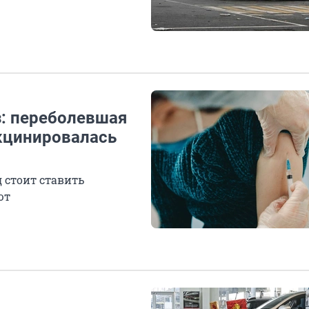
з: переболевшая
акцинировалась
 стоит ставить
ют