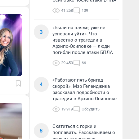
Осиповке после атаки БПЛА
41 258
109
«Были на пляже, уже не
3
успевали уйти». Что
известно о трагедии в
Архипо-Осиповке — люди
погибли после атаки БПЛА
29 450
66
«Работают пять бригад
4
скорой». Мэр Геленджика
рассказал подробности о
трагедии в Архипо-Осиповке
19 919
Обсудить
Скатиться с горки и
5
поплавать. Рассказываем о
лучших аквапарках