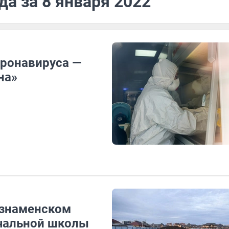
да за 8 января 2022
ронавируса —
на»
ознаменском
ачальной школы