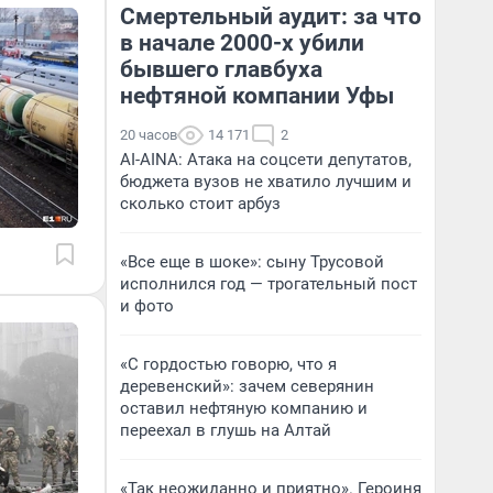
Смертельный аудит: за что
в начале 2000-х убили
бывшего главбуха
нефтяной компании Уфы
20 часов
14 171
2
AI-AINA: Атака на соцсети депутатов,
бюджета вузов не хватило лучшим и
сколько стоит арбуз
«Все еще в шоке»: сыну Трусовой
исполнился год — трогательный пост
и фото
«С гордостью говорю, что я
деревенский»: зачем северянин
оставил нефтяную компанию и
переехал в глушь на Алтай
«Так неожиданно и приятно». Героиня