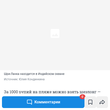
Шри-Ланка находится в Индийском океане
Источник: 
Юлия Кондинкина
За 1000 рупий на пляже можно взять шезлонг —
0
это примерно 300 рублей. Еще один вариант —
Комментарии
заказать напиток или еду в одном из ресторанов,
и тогда шезлонг бесплатный. Спокойно