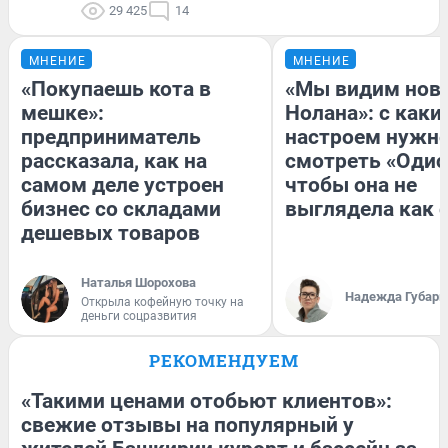
29 425
14
МНЕНИЕ
МНЕНИЕ
«Покупаешь кота в
«Мы видим нов
мешке»:
Нолана»: с каки
предприниматель
настроем нужн
рассказала, как на
смотреть «Одис
самом деле устроен
чтобы она не
бизнес со складами
выглядела как 
дешевых товаров
Наталья Шорохова
Надежда Губарь
Открыла кофейную точку на
деньги соцразвития
РЕКОМЕНДУЕМ
«Такими ценами отобьют клиентов»:
свежие отзывы на популярный у