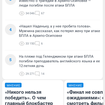
известно о трагедии в Архипо-Осиповке —
люди погибли после атаки БПЛА
34 046
67
«Нашел Наденьку, а у нее пробита голова».
4
Мужчина рассказал, как потерял жену при атаке
БПЛА в Архипо-Осиповке
33 150
6
На пляже под Геленджиком при атаке БПЛА
5
погибли преподаватель английского языка и ее
12-летняя дочь
29 271
14
МНЕНИЕ
МНЕНИЕ
«Никого нельзя
«Финал не совпа
победить». О чем
ожиданиями»: с
главный блокбастер
смотреть филь