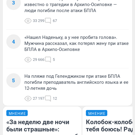
3
известно о трагедии в Архипо-Осиповке —
люди погибли после атаки БПЛА
33 299
67
«Нашел Наденьку, а у нее пробита голова».
4
Мужчина рассказал, как потерял жену при атаке
БПЛА в Архипо-Осиповке
29 666
5
На пляже под Геленджиком при атаке БПЛА
5
погибли преподаватель английского языка и ее
12-летняя дочь
27 197
12
МНЕНИЕ
МНЕНИЕ
«За неделю две ночи
Колобок-колобо
были страшные»:
тебя боюсь! Рад