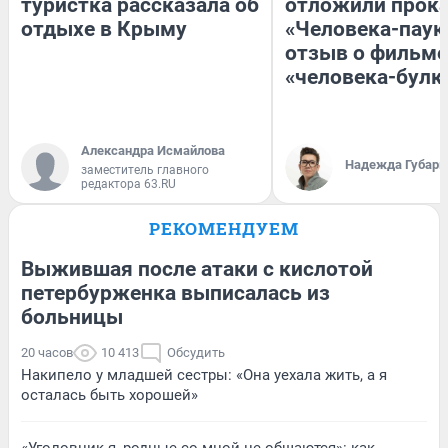
туристка рассказала об
отложили прок
отдыхе в Крыму
«Человека-паук
отзыв о фильме
«человека-булк
Александра Исмайлова
Надежда Губарь
заместитель главного
редактора 63.RU
РЕКОМЕНДУЕМ
Выжившая после атаки с кислотой
петербурженка выписалась из
больницы
20 часов
10 413
Обсудить
Накипело у младшей сестры: «Она уехала жить, а я
осталась быть хорошей»
«Уголовник я, родные со мной не общаются»: как