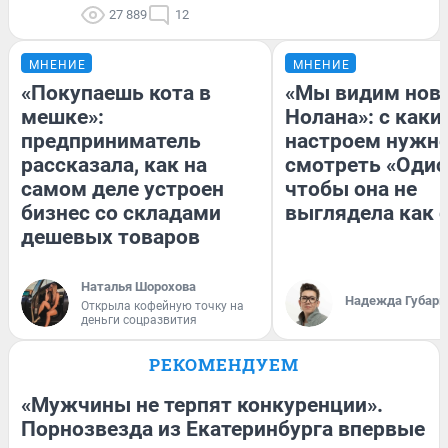
27 889
12
МНЕНИЕ
МНЕНИЕ
«Покупаешь кота в
«Мы видим нов
мешке»:
Нолана»: с каки
предприниматель
настроем нужн
рассказала, как на
смотреть «Одис
самом деле устроен
чтобы она не
бизнес со складами
выглядела как 
дешевых товаров
Наталья Шорохова
Надежда Губарь
Открыла кофейную точку на
деньги соцразвития
РЕКОМЕНДУЕМ
«Мужчины не терпят конкуренции».
Порнозвезда из Екатеринбурга впервые