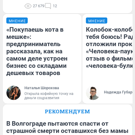
27 679
12
МНЕНИЕ
МНЕНИЕ
«Покупаешь кота в
Колобок-колобо
мешке»:
тебя боюсь! Рад
предприниматель
отложили прок
рассказала, как на
«Человека-паук
самом деле устроен
отзыв о фильме
бизнес со складами
«человека-булк
дешевых товаров
Наталья Шорохова
Надежда Губарь
Открыла кофейную точку на
деньги соцразвития
РЕКОМЕНДУЕМ
В Волгограде пытаются спасти от
страшной смерти оставшихся без мамы