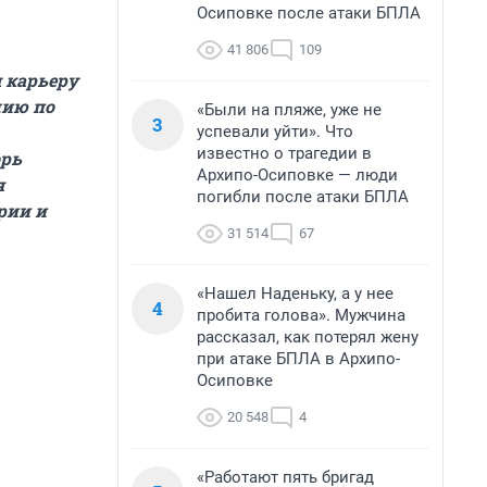
Осиповке после атаки БПЛА
41 806
109
 карьеру
цию по
«Были на пляже, уже не
3
успевали уйти». Что
известно о трагедии в
орь
Архипо-Осиповке — люди
я
погибли после атаки БПЛА
рии и
31 514
67
«Нашел Наденьку, а у нее
4
пробита голова». Мужчина
рассказал, как потерял жену
при атаке БПЛА в Архипо-
Осиповке
20 548
4
«Работают пять бригад