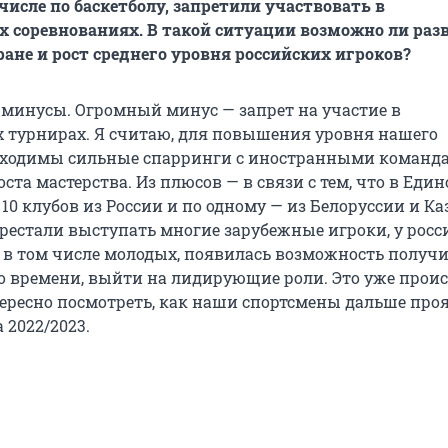
числе по баскетболу, запретили участвовать в
соревнованиях. В такой ситуации возможно ли раз
ли российские сборные и клубы выступать в азиатских
ране и рост среднего уровня российских игроков?
 минусы. Огромный минус — запрет на участие в
т ли Андрей Кириленко стритбол?
турнирах. Я считаю, для повышения уровня нашего
бходимы сильные спарринги с иностранными команда
мя выступлений Кириленко в НБА каких игроков лиги
роста мастерства. Из плюсов — в связи с тем, что в Един
ами?
10 клубов из России и по одному — из Белоруссии и Ка
ерестали выступать многие зарубежные игроки, у рос
тивостояния 1 на 1 в баскетболе
, в том числе молодых, появилась возможность получ
о времени, выйти на лидирующие роли. Это уже проис
 Кириленко были самые жесткие зарубы 1 на 1 в НБА?
тересно посмотреть, как наши спортсмены дальше проя
 2022/2023.
ель Кобе Брайанта
 игроков в истории по версии Андрея Кириленко
ший игрок в НБА сегодня? А кто рядом с ним?