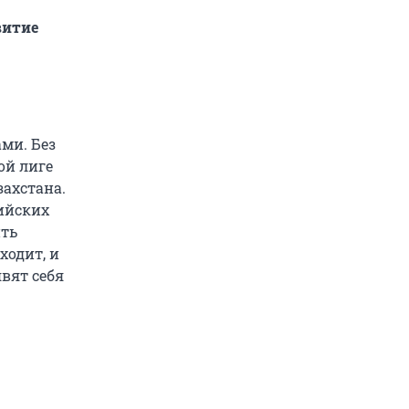
витие
ми. Без
 называли
ой лиге
захстана.
сийских
ить
ходит, и
вят себя