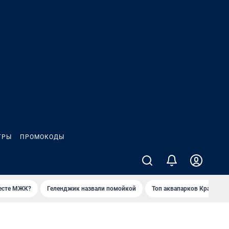
ГРЫ
ПРОМОКОДЫ
месте МЖК?
Геленджик назвали помойкой
Топ аквапарков Краснода