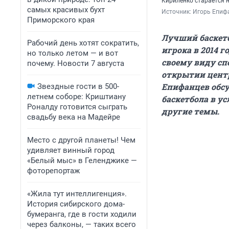
Кириленко старается 
самых красивых бухт
Источник: 
Игорь Епиф
Приморского края
Лучший баскетб
Рабочий день хотят сократить,
игрока в 2014 го
но только летом — и вот
своему виду сп
почему. Новости 7 августа
открытии центр
Епифанцев обс
Звездные гости в 500-
летнем соборе: Криштиану
баскетбола в у
Роналду готовится сыграть
другие темы.
свадьбу века на Мадейре
Место с другой планеты! Чем
удивляет винный город
«Белый мыс» в Геленджике —
фоторепортаж
«Жила тут интеллигенция».
История сибирского дома-
бумеранга, где в гости ходили
через балконы, — таких всего