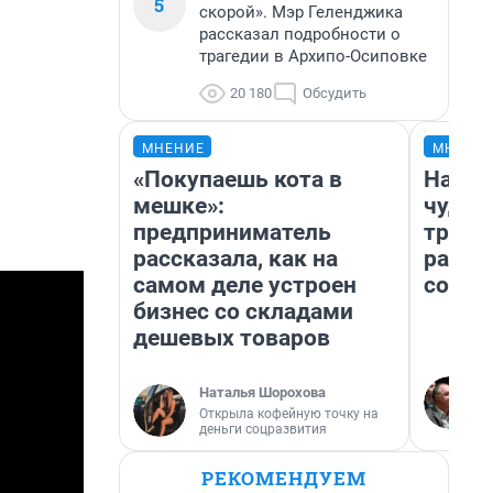
5
скорой». Мэр Геленджика
рассказал подробности о
трагедии в Архипо-Осиповке
20 180
Обсудить
МНЕНИЕ
МНЕНИ
«Покупаешь кота в
Насле
мешке»:
чудом
предприниматель
транс
рассказала, как на
разне
самом деле устроен
совет
бизнес со складами
дешевых товаров
Наталья Шорохова
Открыла кофейную точку на
деньги соцразвития
РЕКОМЕНДУЕМ