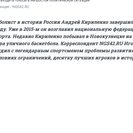
находить плюсы в непростой политической ситуации
анцев / NGS42.RU
олист в истории России Андрей Кириленко завершил
ду. Уже в 2015-м он
возглавил национальную федера
орта. Недавно Кириленко побывал в Новокузнецке на
а уличного баскетбола. Корреспондент NGS42.RU Иг
удил с легендарным спортсменом проблемы развити
словиях ограничений, десятку лучших игроков в исто