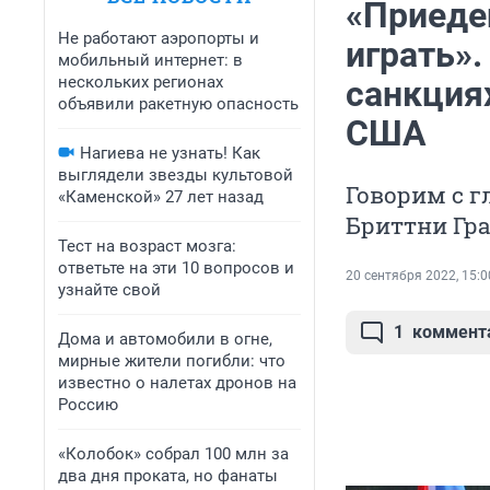
«Приедеш
Не работают аэропорты и
играть».
мобильный интернет: в
нескольких регионах
санкциях
объявили ракетную опасность
США
Нагиева не узнать! Как
выглядели звезды культовой
Говорим с г
«Каменской» 27 лет назад
Бриттни Гр
Тест на возраст мозга:
ответьте на эти 10 вопросов и
20 сентября 2022, 15:0
узнайте свой
1
коммент
Дома и автомобили в огне,
мирные жители погибли: что
известно о налетах дронов на
Россию
«Колобок» собрал 100 млн за
два дня проката, но фанаты