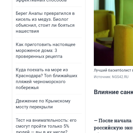
эффективных способов
07:54 Оценка
Берег Анапы превратился в
кисель из медуз. Биолог
объяснил, стоит ли бояться
10:02 Может 
нашествия
изоляцией?
Как приготовить настоящее
12:43 Лучшие
мороженое дома: 3
проверенных рецепта
14:07 Отноше
Куда поехать на море из
Лучший баскетболист 
Краснодара? Топ ближайших
15:12 «Очень
Источник: 
NGS42.RU
пляжей черноморского
Грайнер
побережья
Влияние сан
17:58 Уходят 
Движение по Крымскому
мосту перекрыли
19:25 Может 
— После начала
Тест на внимательность: его
21:15 Что ду
смогут пройти только 5%
российскую эко
людей — вы в их числе?