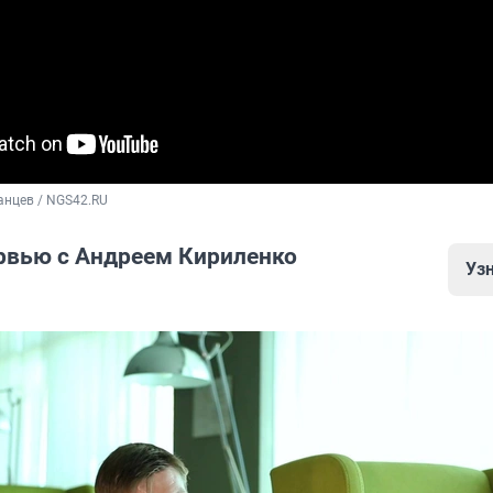
анцев / NGS42.RU
рвью с Андреем Кириленко
Уз
 Андрей Кириленко оказался в Новокузнецке?
оительство центров уличного баскетбола в России: ско
дет
уличных площадок, что еще способствует появлению зв