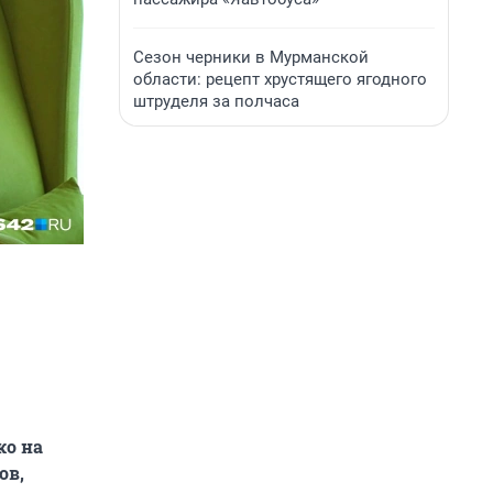
Сезон черники в Мурманской
области: рецепт хрустящего ягодного
штруделя за полчаса
тни
?
ко на
ный
ов,