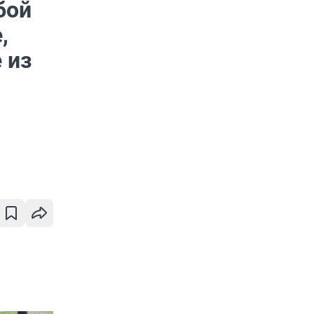
бой
,
 из