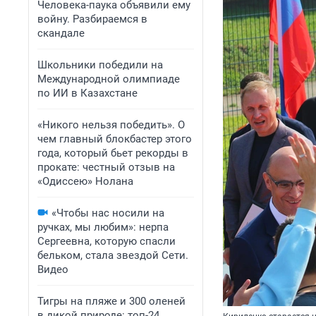
Человека-паука объявили ему
войну. Разбираемся в
скандале
Школьники победили на
Международной олимпиаде
по ИИ в Казахстане
«Никого нельзя победить». О
чем главный блокбастер этого
года, который бьет рекорды в
прокате: честный отзыв на
«Одиссею» Нолана
«Чтобы нас носили на
ручках, мы любим»: нерпа
Сергеевна, которую спасли
бельком, стала звездой Сети.
Видео
Тигры на пляже и 300 оленей
в дикой природе: топ-24