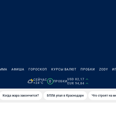
АММА
АФИША
ГОРОСКОП
КУРСЫ ВАЛЮТ
ПРОБКИ
ZODY
И
USD 82,17
СЕЙЧАС
0
ПРОБКИ
+24°C
EUR 94,84
Когда жара закончится?
БПЛА упал в Краснодаре
Что строят на 