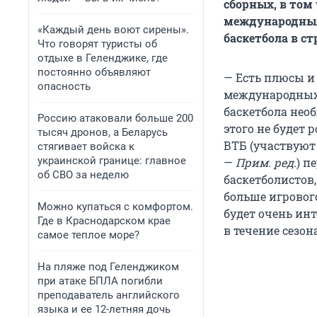
баскетбол?
сборных, в том 
международных 
«Каждый день воют сирены».
22:06 Будут 
баскетбола в ст
Что говорят туристы об
турнирах?
отдыхе в Геленджике, где
постоянно объявляют
— Есть плюсы и
23:04 Уважае
опасность
международных 
баскетбола нео
Россию атаковали больше 200
27:43 Во вре
этого не будет 
тысяч дронов, а Беларусь
стритболист
ВТБ (участвуют 
стягивает войска к
украинской границе: главное
—
Прим. ред.
) п
30:18 Про про
об СВО за неделю
баскетболистов
больше игровог
31:59 С кем у
Можно купаться с комфортом.
будет очень ин
Где в Краснодарском крае
в течение сезона
самое теплое море?
33:50 Про гиб
На пляже под Геленджиком
35:20 Топ-10
при атаке БПЛА погибли
преподаватель английского
38:05 Кто луч
языка и ее 12-летняя дочь