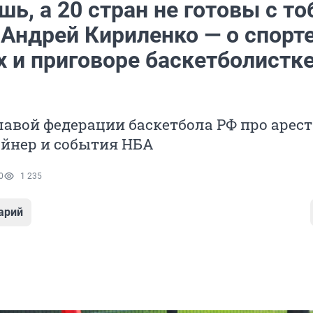
ь, а 20 стран не готовы с то
 Андрей Кириленко — о спорте
 и приговоре баскетболистке
лавой федерации баскетбола РФ про арест
айнер и события НБА
0
1 235
арий