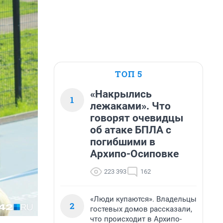
ТОП 5
«Накрылись
1
лежаками». Что
говорят очевидцы
об атаке БПЛА с
погибшими в
Архипо-Осиповке
223 393
162
«Люди купаются». Владельцы
2
гостевых домов рассказали,
что происходит в Архипо-