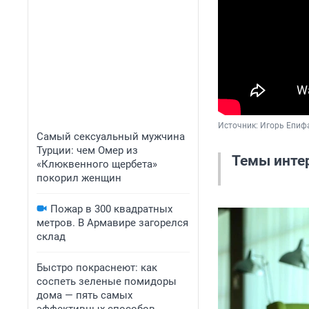
Источник: 
Игорь Епиф
Самый сексуальный мужчина
Турции: чем Омер из
Темы инте
«Клюквенного щербета»
покорил женщин
00:28 Почему
Пожар в 300 квадратных
метров. В Армавире загорелся
склад
02:58 Про стр
есть и еще бу
Быстро покраснеют: как
соспеть зеленые помидоры
07:14 Кроме 
дома — пять самых
баскетбола?