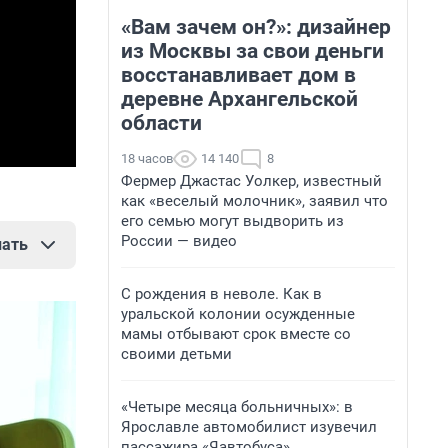
«Вам зачем он?»: дизайнер
из Москвы за свои деньги
восстанавливает дом в
деревне Архангельской
области
18 часов
14 140
8
Фермер Джастас Уолкер, известный
как «веселый молочник», заявил что
его семью могут выдворить из
России — видео
нать
С рождения в неволе. Как в
уральской колонии осужденные
мамы отбывают срок вместе со
лько уже
своими детьми
«Четыре месяца больничных»: в
езд
Ярославле автомобилист изувечил
пассажира «Яавтобуса»