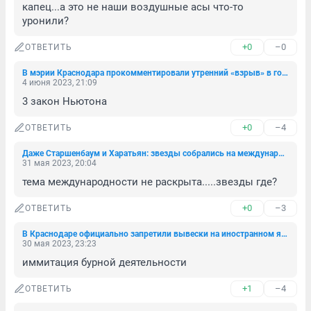
капец...а это не наши воздушные асы что-то 
уронили?
+0
–0
ОТВЕТИТЬ
В мэрии Краснодара прокомментировали утренний «взрыв» в городе
4 июня 2023, 21:09
3 закон Ньютона
+0
–4
ОТВЕТИТЬ
Даже Старшенбаум и Харатьян: звезды собрались на международном кинофестивале в Чите — смотрим фото и изучаем программу премьер
31 мая 2023, 20:04
тема международности не раскрыта.....звезды где?
+0
–3
ОТВЕТИТЬ
В Краснодаре официально запретили вывески на иностранном языке
30 мая 2023, 23:23
иммитация бурной деятельности
+1
–4
ОТВЕТИТЬ