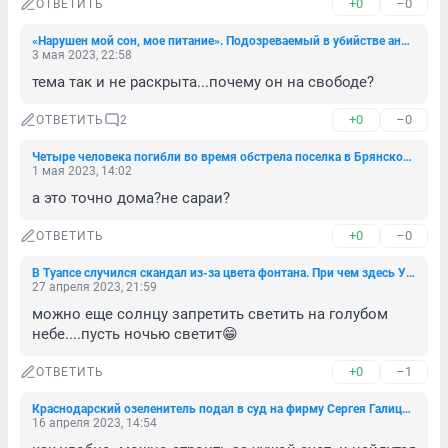
+0
–0
ОТВЕТИТЬ
«Нарушен мой сон, мое питание». Подозреваемый в убийстве аниматоров рецидивист отрицает свою вину
3 мая 2023, 22:58
тема так и не раскрыта...почему он на свободе?
+0
–0
ОТВЕТИТЬ
2
Четыре человека погибли во время обстрела поселка в Брянской области. Новости СВО за 30 апреля
1 мая 2023, 14:02
а это точно дома?не сараи?
+0
–0
ОТВЕТИТЬ
В Туапсе случился скандал из-за цвета фонтана. При чем здесь Украина?
27 апреля 2023, 21:59
можно еще солнцу запретить светить на голубом 
небе....пусть ночью светит😁
+0
–1
ОТВЕТИТЬ
Краснодарский озеленитель подал в суд на фирму Сергея Галицкого
16 апреля 2023, 14:54