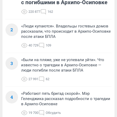
с погибшими в Архипо-Осиповке
220 877
162
«Люди купаются». Владельцы гостевых домов
2
рассказали, что происходит в Архипо-Осиповке
после атаки БПЛА
40 729
109
«Были на пляже, уже не успевали уйти». Что
3
известно о трагедии в Архипо-Осиповке —
люди погибли после атаки БПЛА
27 991
62
«Работают пять бригад скорой». Мэр
4
Геленджика рассказал подробности о трагедии
в Архипо-Осиповке
19 700
Обсудить