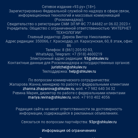
Сетевое издание «93.ру» (18+).
Зарегистрировано Федеральной службой по надзору в сфере связи,
информационных технологий и массовых коммуникаций
(Роскомнадзор).
Свидетельство о регистрации СМИ ЭЛ № ФС 77-84682 от 06.02.2023 г.
Учредитель: Общество с ограниченной ответственностью "ИНТЕРНЕТ
ТЕХНОЛОГИИ"
Главный редактор: Дереза Виктор Николаевич
Адрес редакции: 350066, г. Краснодар, ул. Карасунская, 60, 8 этаж, офис
86
Телефон: 8 (861) 205-92-93,
WhatsApp, Telegram: +7 (918) 4600219
Электронный адрес редакции:
93@shkulev.ru
Контактные данные для Роскомнадзора и государственных органов:
juristchel@shkulev.ru
Техподдержка:
help@shkulev.ru
По вопросам коммерческого сотрудничества:
Жапарова Жанна, менеджер по работе с федеральными клиентами
zhanna.zhaparova@shkulev.ru
, моб. + 7 982 640 34 32
Ревина Мария, директор по работе с федеральными клиентами
mariya.revina@shkulev.ru
, моб. +7 910 402 4056
Редакция сайта не несет ответственности за достоверность
информации, содержащейся в рекламных объявлениях.
Связаться по вопросам партнёрства:
93pr@shkulev.ru
Информация об ограничениях