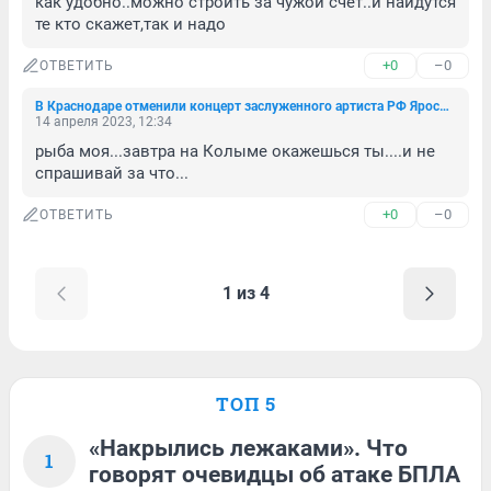
как удобно..можно строить за чужой счет..и найдутся 
те кто скажет,так и надо
+0
–0
ОТВЕТИТЬ
В Краснодаре отменили концерт заслуженного артиста РФ Ярослава Евдокимова
14 апреля 2023, 12:34
рыба моя...завтра на Колыме окажешься ты....и не 
спрашивай за что...
+0
–0
ОТВЕТИТЬ
1 из 4
ТОП 5
«Накрылись лежаками». Что
1
говорят очевидцы об атаке БПЛА