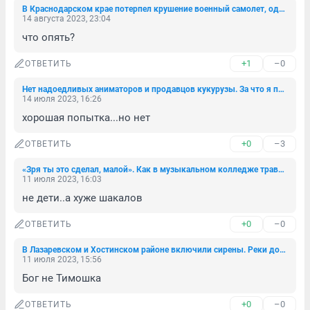
В Краснодарском крае потерпел крушение военный самолет, один человек погиб
14 августа 2023, 23:04
что опять?
+1
–0
ОТВЕТИТЬ
Нет надоедливых аниматоров и продавцов кукурузы. За что я полюбила Новороссийск
14 июля 2023, 16:26
хорошая попытка...но нет
+0
–3
ОТВЕТИТЬ
«Зря ты это сделал, малой». Как в музыкальном колледже травят студента — его мама считает причастными педагогов
11 июля 2023, 16:03
не дети..а хуже шакалов
+0
–0
ОТВЕТИТЬ
В Лазаревском и Хостинском районе включили сирены. Реки достигли критических отметок
11 июля 2023, 15:56
Бог не Тимошка
+0
–0
ОТВЕТИТЬ