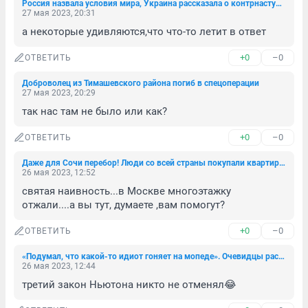
Россия назвала условия мира, Украина рассказала о контрнаступлении: новости СВО за 27 мая
27 мая 2023, 20:31
а некоторые удивляются,что что-то летит в ответ
+0
–0
ОТВЕТИТЬ
Доброволец из Тимашевского района погиб в спецоперации
27 мая 2023, 20:29
так нас там не было или как?
+0
–0
ОТВЕТИТЬ
Даже для Сочи перебор! Люди со всей страны покупали квартиры в домах в центре города-курорта, а теперь рискуют стать бомжами
26 мая 2023, 12:52
святая наивность...в Москве многоэтажку 
отжали....а вы тут, думаете ,вам помогут?
+0
–0
ОТВЕТИТЬ
«Подумал, что какой-то идиот гоняет на мопеде». Очевидцы рассказали о взрывах в Краснодаре
26 мая 2023, 12:44
третий закон Ньютона никто не отменял😂