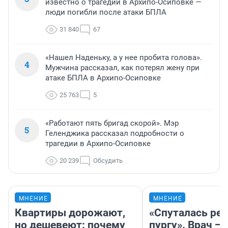
известно о трагедии в Архипо-Осиповке —
люди погибли после атаки БПЛА
31 840
67
«Нашел Наденьку, а у нее пробита голова».
4
Мужчина рассказал, как потерял жену при
атаке БПЛА в Архипо-Осиповке
25 763
5
«Работают пять бригад скорой». Мэр
5
Геленджика рассказал подробности о
трагедии в Архипо-Осиповке
20 239
Обсудить
МНЕНИЕ
МНЕНИЕ
Квартиры дорожают,
«Спуталась реч
но дешевеют: почему
пургу». Врач — 