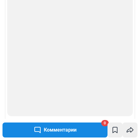
Рубрики
Реклама на сайте
Прайс-лист
О компании
Наши награды
Наши вакансии
Техподдержка
0
Предвыборная агитация
Комментарии