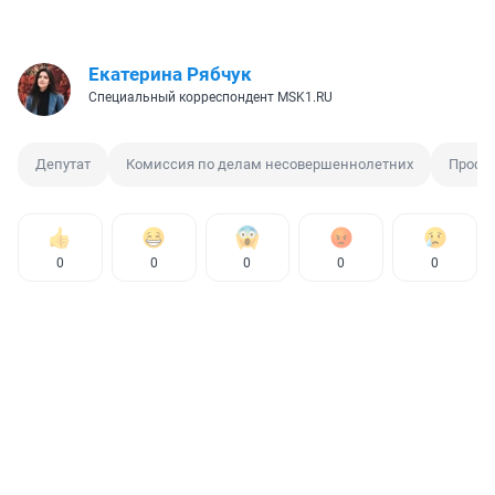
Екатерина Рябчук
Специальный корреспондент MSK1.RU
Депутат
Комиссия по делам несовершеннолетних
Профи
0
0
0
0
0