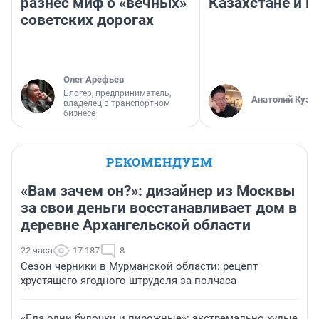
разнес миф о «вечных»
Казахстане и Р
советских дорогах
Олег Арефьев
Блогер, предприниматель,
Анатолий Кузн
владелец в транспортном
бизнесе
РЕКОМЕНДУЕМ
«Вам зачем он?»: дизайнер из Москвы
за свои деньги восстанавливает дом в
деревне Архангельской области
22 часа
17 187
8
Сезон черники в Мурманской области: рецепт
хрустящего ягодного штруделя за полчаса
«Ела одни булочки и пирожные»: экстремально худые