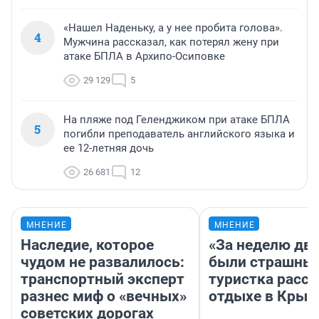
«Нашел Наденьку, а у нее пробита голова».
4
Мужчина рассказал, как потерял жену при
атаке БПЛА в Архипо-Осиповке
29 129
5
На пляже под Геленджиком при атаке БПЛА
5
погибли преподаватель английского языка и
ее 12-летняя дочь
26 681
12
МНЕНИЕ
МНЕНИЕ
Наследие, которое
«За неделю две
чудом не развалилось:
были страшные
транспортный эксперт
туристка расск
разнес миф о «вечных»
отдыхе в Крым
советских дорогах