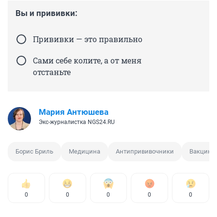
Вы и прививки:
Прививки — это правильно
Сами себе колите, а от меня
отстаньте
Мария Антюшева
Экс-журналистка NGS24.RU
Борис Бриль
Медицина
Антипрививочники
Вакцина
0
0
0
0
0