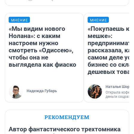
МНЕНИЕ
МНЕНИЕ
«Мы видим нового
«Покупаешь ко
Нолана»: с каким
мешке»:
настроем нужно
предпринимат
смотреть «Одиссею»,
рассказала, как
чтобы она не
самом деле ус
выглядела как фиаско
бизнес со скл
дешевых това
Наталья Шорох
Надежда Губарь
Открыла кофейн
деньги соцразв
РЕКОМЕНДУЕМ
Автор фантастического трехтомника