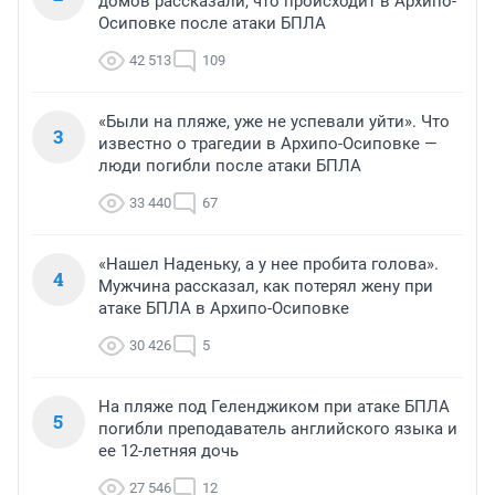
домов рассказали, что происходит в Архипо-
Осиповке после атаки БПЛА
42 513
109
«Были на пляже, уже не успевали уйти». Что
3
известно о трагедии в Архипо-Осиповке —
люди погибли после атаки БПЛА
33 440
67
«Нашел Наденьку, а у нее пробита голова».
4
Мужчина рассказал, как потерял жену при
атаке БПЛА в Архипо-Осиповке
30 426
5
На пляже под Геленджиком при атаке БПЛА
5
погибли преподаватель английского языка и
ее 12-летняя дочь
27 546
12