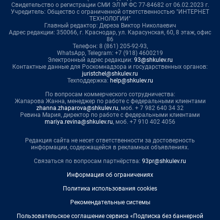
Свидетельство о регистрации СМИ ЭЛ № ФС 77-84682 от 06.02.2023 г.
Учредитель: Общество с ограниченной ответственностью "ИНТЕРНЕТ
ТЕХНОЛОГИИ"
Главный редактор: Дереза Виктор Николаевич
Адрес редакции: 350066, г. Краснодар, ул. Карасунская, 60, 8 этаж, офис
86
Телефон: 8 (861) 205-92-93,
WhatsApp, Telegram: +7 (918) 4600219
Электронный адрес редакции:
93@shkulev.ru
Контактные данные для Роскомнадзора и государственных органов:
juristchel@shkulev.ru
Техподдержка:
help@shkulev.ru
По вопросам коммерческого сотрудничества:
Жапарова Жанна, менеджер по работе с федеральными клиентами
zhanna.zhaparova@shkulev.ru
, моб. + 7 982 640 34 32
Ревина Мария, директор по работе с федеральными клиентами
mariya.revina@shkulev.ru
, моб. +7 910 402 4056
Редакция сайта не несет ответственности за достоверность
информации, содержащейся в рекламных объявлениях.
Связаться по вопросам партнёрства:
93pr@shkulev.ru
Информация об ограничениях
Политика использования cookies
Рекомендательные системы
Пользовательское соглашение сервиса «Подписка без баннерной