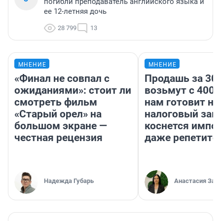
погибли преподаватель английского языка и
ее 12-летняя дочь
28 799
13
МНЕНИЕ
МНЕНИЕ
«Финал не совпал с
Продашь за 300
ожиданиями»: стоит ли
возьмут с 4000
смотреть фильм
нам готовит н
«Старый орел» на
налоговый зако
большом экране —
коснется импор
честная рецензия
даже репетито
Надежда Губарь
Анастасия Зав