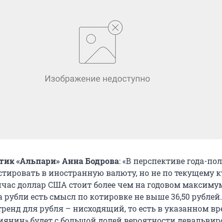
тик «Альпари» Анна Бодрова
: «В перспективе года-по
тировать в иностранную валюту, но не по текущему к
йчас доллар США стоит более чем на годовом максимум
 рубли есть смысл по котировке не выше 36,50 рублей.
ренд для рубля – нисходящий, то есть в указанном в
сиянин» будет с большой долей вероятности девальвир