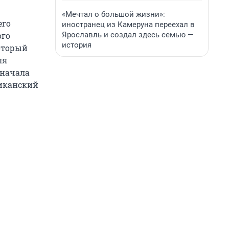
«Мечтал о большой жизни»:
его
иностранец из Камеруна переехал в
Ярославль и создал здесь семью —
ого
история
который
ля
 начала
риканский