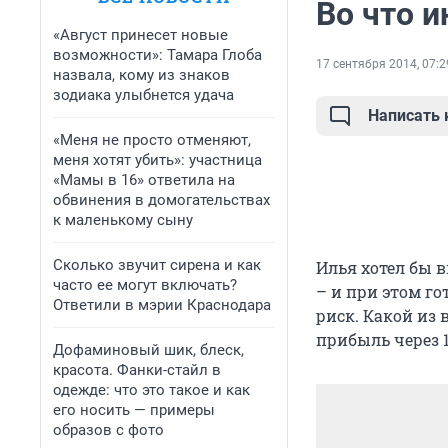
Во что и
«Август принесет новые
возможности»: Тамара Глоба
17 сентября 2014, 07:2
назвала, кому из знаков
зодиака улыбнется удача
Написать
«Меня не просто отменяют,
меня хотят убить»: участница
«Мамы в 16» ответила на
обвинения в домогательствах
к маленькому сыну
Сколько звучит сирена и как
Илья хотел бы 
часто ее могут включать?
– и при этом г
Ответили в мэрии Краснодара
риск. Какой из
прибыль через 1,
Дофаминовый шик, блеск,
красота. Фанки-стайл в
одежде: что это такое и как
его носить — примеры
образов с фото