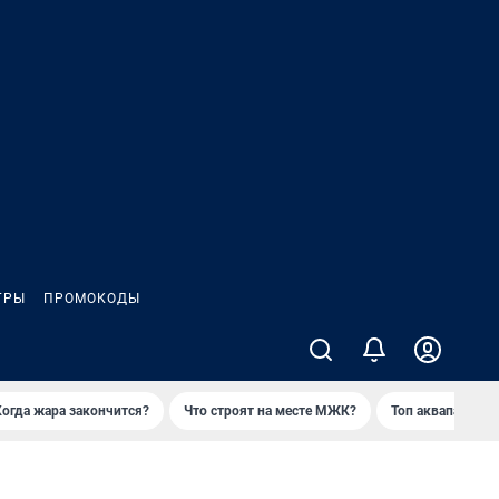
ГРЫ
ПРОМОКОДЫ
Когда жара закончится?
Что строят на месте МЖК?
Топ аквапарков 