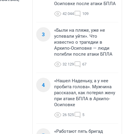
Осиповке после атаки БПЛА
42 044
109
«Были на пляже, уже не
3
успевали уйти». Что
известно о трагедии в
Архипо-Осиповке — люди
погибли после атаки БПЛА
32 129
67
«Нашел Наденьку, а у нее
4
пробита голова». Мужчина
рассказал, как потерял жену
при атаке БПЛА в Архипо-
Осиповке
26 525
5
«Работают пять бригад