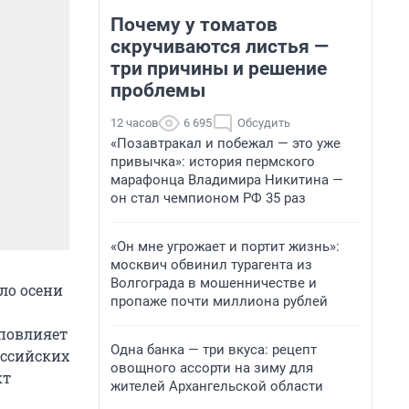
Почему у томатов
скручиваются листья —
три причины и решение
проблемы
12 часов
6 695
Обсудить
«Позавтракал и побежал — это уже
привычка»: история пермского
марафонца Владимира Никитина —
он стал чемпионом РФ 35 раз
«Он мне угрожает и портит жизнь»:
москвич обвинил турагента из
Волгограда в мошенничестве и
ало осени
пропаже почти миллиона рублей
 повлияет
Одна банка — три вкуса: рецепт
оссийских
овощного ассорти на зиму для
кт
жителей Архангельской области