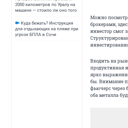
2000 километров по Уралу на
машине — стоило ли оно того
Можно посмотре
Куда бежать? Инструкция
брокерами, зде
для отдыхающих на пляже при
инвестор смог 
угрозе БПЛА в Сочи
Структурирован
инвестирования,
Входить на рын
продуктивная и
ярко выраженног
бы. Внимание п
фьючерс через б
оба металла буд