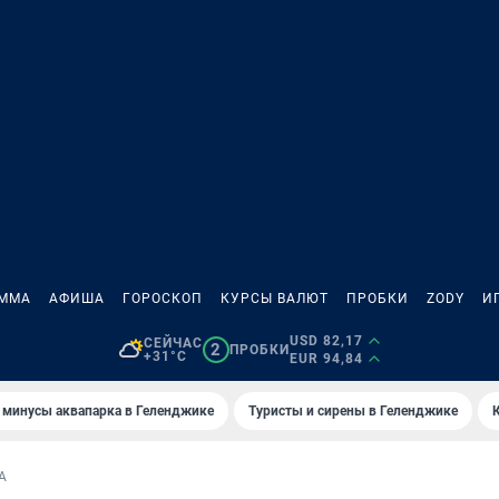
АММА
АФИША
ГОРОСКОП
КУРСЫ ВАЛЮТ
ПРОБКИ
ZODY
И
USD 82,17
СЕЙЧАС
2
ПРОБКИ
+31°C
EUR 94,84
 минусы аквапарка в Геленджике
Туристы и сирены в Геленджике
А