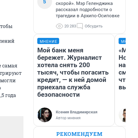
5
скорой». Мэр Геленджика
рассказал подробности о
трагедии в Архипо-Осиповке
чтобы
20 283
Обсудить
влений
МНЕНИЕ
МНЕНИ
Мой банк меня
«Мы в
бережет. Журналист
Нолан
хотела снять 200
настр
е самая
тысяч, чтобы погасить
смотр
стрируют
кредит, — к ней домой
чтобы
 могли
приехала служба
выгля
о
безопасности
,5 года
Ксения Владимирская
Автор мнения
РЕКОМЕНДУЕМ