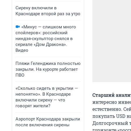
Сирену включили в
Краснодаре второй раз за утро
«Минус — слишком много
спойлеров»: российский
ниндзя-скульптор снялся в
сериале «Дом Дракона».
Видео
Пляжи Геленджика полностью
закрыли. На курорте работает
ПВО
«Сколько сидеть в укрытии —
непонятно». В Краснодаре
Старший анали
включили сирену — что
интересно инвес
говорят жители?
естественно. Се
покупать USD на
Аэропорт Краснодара закрыли
Долгосрочный т
после включения сирены
горизонте «рос