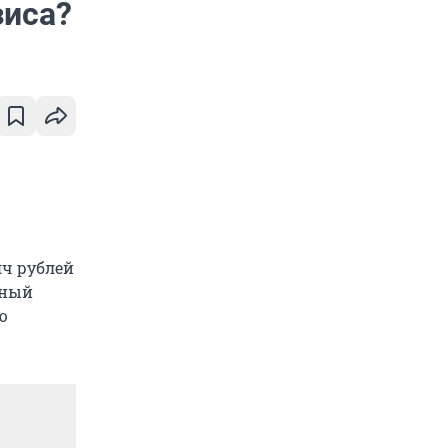
зиса?
яч рублей
нный
ю