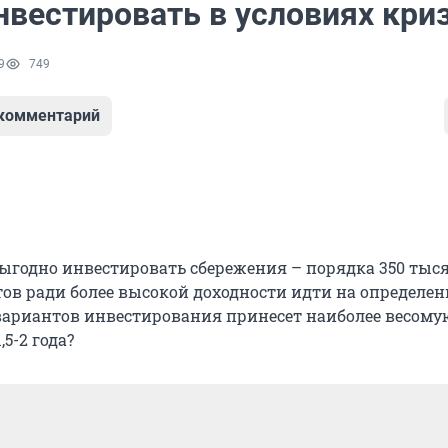
нвестировать в условиях кри
9
749
 комментарий
выгодно инвестировать сбережения – порядка 350 тыс
отов ради более высокой доходности идти на определе
 вариантов инвестирования принесет наиболее весому
5-2 года?