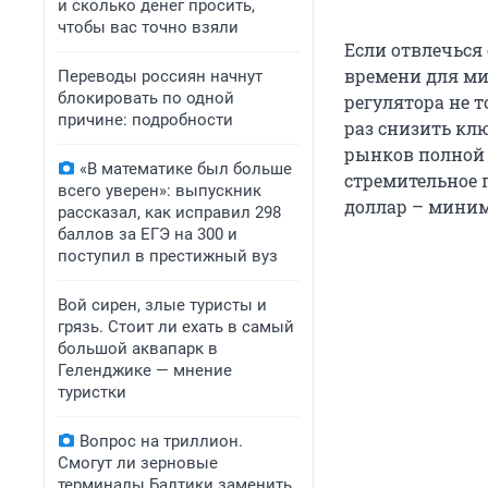
и сколько денег просить,
чтобы вас точно взяли
Если отвлечься
времени для ми
Переводы россиян начнут
блокировать по одной
регулятора не 
причине: подробности
раз снизить клю
рынков полной 
«В математике был больше
стремительное 
всего уверен»: выпускник
доллар – миним
рассказал, как исправил 298
баллов за ЕГЭ на 300 и
поступил в престижный вуз
Вой сирен, злые туристы и
грязь. Стоит ли ехать в самый
большой аквапарк в
Геленджике — мнение
туристки
Вопрос на триллион.
Смогут ли зерновые
терминалы Балтики заменить