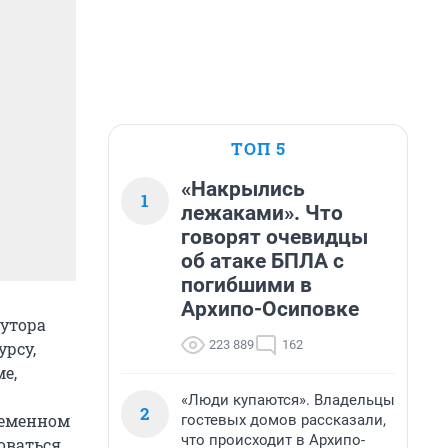
ТОП 5
«Накрылись
1
лежаками». Что
говорят очевидцы
об атаке БПЛА с
погибшими в
Архипо-Осиповке
лутора
223 889
162
урсу,
е,
«Люди купаются». Владельцы
2
ременном
гостевых домов рассказали,
что происходит в Архипо-
оваться,