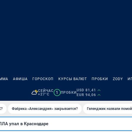
АММА
АФИША
ГОРОСКОП
КУРСЫ ВАЛЮТ
ПРОБКИ
ZODY
И
USD 81,41
СЕЙЧАС
1
ПРОБКИ
+27°C
EUR 94,06
К?
Фабрика «Александрия» закрывается?
Геленджик назвали помо
ПЛА упал в Краснодаре