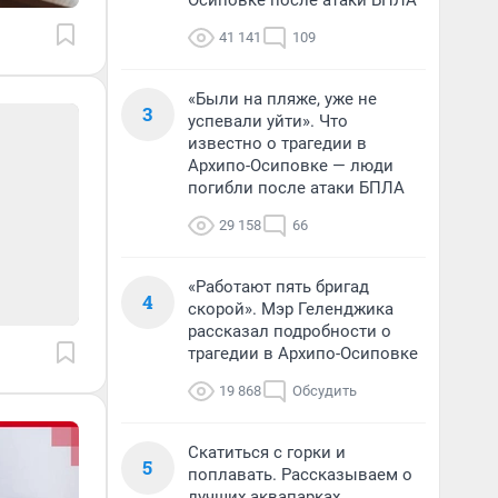
Осиповке после атаки БПЛА
41 141
109
«Были на пляже, уже не
3
успевали уйти». Что
известно о трагедии в
Архипо-Осиповке — люди
погибли после атаки БПЛА
29 158
66
«Работают пять бригад
4
скорой». Мэр Геленджика
рассказал подробности о
трагедии в Архипо-Осиповке
19 868
Обсудить
Скатиться с горки и
5
поплавать. Рассказываем о
лучших аквапарках