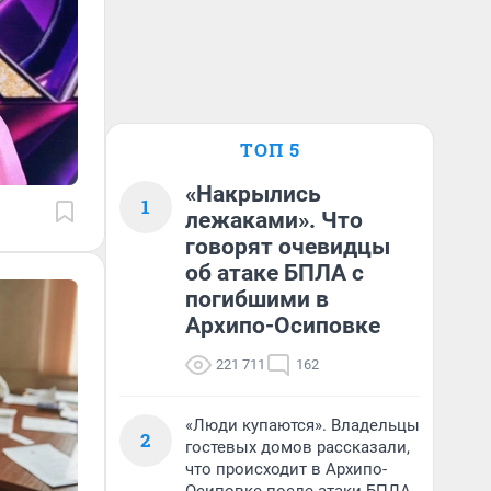
ТОП 5
«Накрылись
1
лежаками». Что
говорят очевидцы
об атаке БПЛА с
погибшими в
Архипо-Осиповке
221 711
162
«Люди купаются». Владельцы
2
гостевых домов рассказали,
что происходит в Архипо-