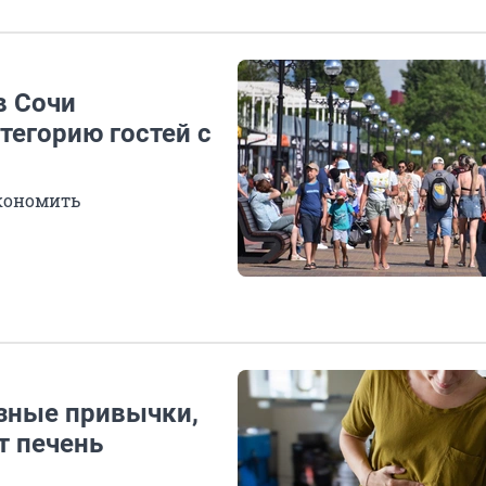
в Сочи
атегорию гостей с
экономить
зные привычки,
т печень