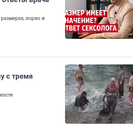
 размерах, порно и
у с тремя
епсте