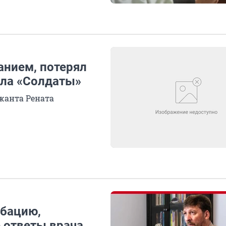
анием, потерял
ала «Солдаты»
жанта Рената
рбацию,
 ответы врача