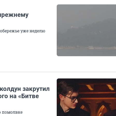
-прежнему
побережье уже неделю
 колдун закрутил
го на «Битве
о помолвке