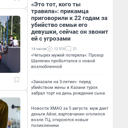
«Это тот, кого ты
травила»: прикамца
приговорили к 22 годам за
убийство семьи его
девушки, сейчас он звонит
ей с угрозами
14 часов
12 510
21
«Четырех мужей потеряла»: Прохор
Шаляпин проболтался о новой
возлюбленной
«Заказали на 3-летие»: перед
убийством жены в Казани турок
забрал торт на день рождения сына
Новости ХМАО за 5 августа: муж дает
деньги Айзе, вартовчанин оголился
возле ТЦ, откроются новые
поликлиники