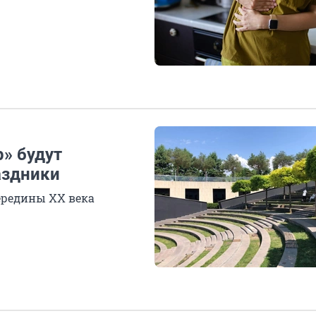
» будут
аздники
ередины XX века