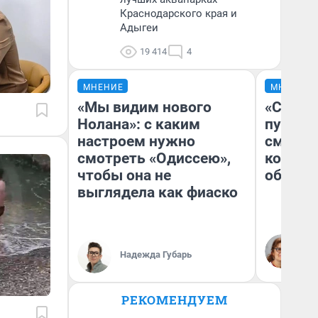
Краснодарского края и
Адыгеи
19 414
4
МНЕНИЕ
МНЕНИЕ
«Мы видим нового
«Спутал
Нолана»: с каким
пургу».
настроем нужно
смерте
смотреть «Одиссею»,
которы
чтобы она не
обнару
выглядела как фиаско
Ир
Гл
Надежда Губарь
«Р
Во
РЕКОМЕНДУЕМ