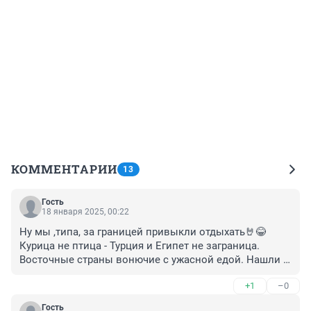
КОММЕНТАРИИ
13
Гость
18 января 2025, 00:22
Ну мы ,типа, за границей привыкли отдыхать🤘😂 
Курица не птица - Турция и Египет не заграница. 
Восточные страны вонючие с ужасной едой. Нашли 
чем хвастать. Анапа с кажлым годом всё лучше и еда 
+1
–0
там очень даже вкусная.
Гость