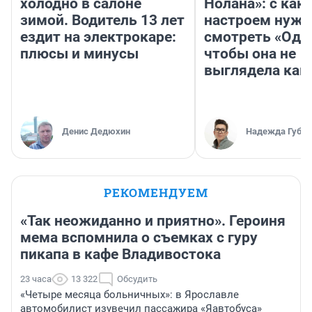
холодно в салоне
Нолана»: с как
зимой. Водитель 13 лет
настроем нужн
ездит на электрокаре:
смотреть «Оди
плюсы и минусы
чтобы она не
выглядела как
Денис Дедюхин
Надежда Губар
РЕКОМЕНДУЕМ
«Так неожиданно и приятно». Героиня
мема вспомнила о съемках с гуру
пикапа в кафе Владивостока
23 часа
13 322
Обсудить
«Четыре месяца больничных»: в Ярославле
автомобилист изувечил пассажира «Яавтобуса»