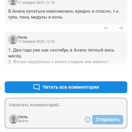
17 января 2025, 21:18
В Анапе купаться невозможно, вредно и опасно, т.к. 
гряз, тина, медузы и вонь
+1
–0
Гость
17 января 2025, 12:53
1. Два года уже как сентябрь в Анапе теплый весь 
месяц

2. Фотки надерганы с инета старые уже ремонт 
набережной сделали

+1
–0
Екатерина из России) без указания гостиниц и 
ресторана, ктото накручивает просмотры) 

А так вообще надо хотябы потрудиться почитать про 
Читать все комментарии
место куда едешь, так и отдых будет интересен и 
отчеты
Гость
Отправить
Войти