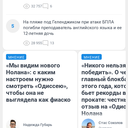
32 757
6
На пляже под Геленджиком при атаке БПЛА
5
погибли преподаватель английского языка и ее
12-летняя дочь
28 955
13
МНЕНИЕ
МНЕНИЕ
«Мы видим нового
«Никого нельзя
Нолана»: с каким
победить». О ч
настроем нужно
главный блокба
смотреть «Одиссею»,
этого года, кот
чтобы она не
бьет рекорды в
выглядела как фиаско
прокате: честн
отзыв на «Одис
Нолана
Стас Соколов
Надежда Губарь