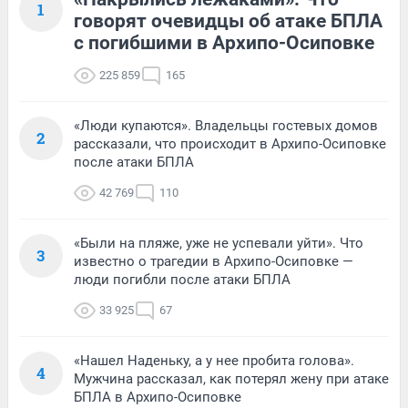
1
говорят очевидцы об атаке БПЛА
с погибшими в Архипо-Осиповке
225 859
165
«Люди купаются». Владельцы гостевых домов
2
рассказали, что происходит в Архипо-Осиповке
после атаки БПЛА
42 769
110
«Были на пляже, уже не успевали уйти». Что
3
известно о трагедии в Архипо-Осиповке —
люди погибли после атаки БПЛА
33 925
67
«Нашел Наденьку, а у нее пробита голова».
4
Мужчина рассказал, как потерял жену при атаке
БПЛА в Архипо-Осиповке