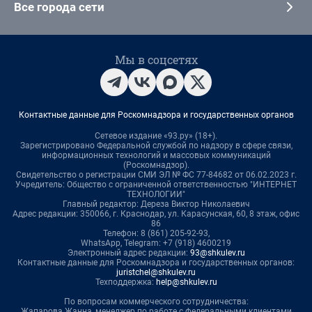
Все города сети
Мы в соцсетях
Контактные данные для Роскомнадзора и государственных органов
Сетевое издание «93.ру» (18+).
Зарегистрировано Федеральной службой по надзору в сфере связи,
информационных технологий и массовых коммуникаций
(Роскомнадзор).
Свидетельство о регистрации СМИ ЭЛ № ФС 77-84682 от 06.02.2023 г.
Учредитель: Общество с ограниченной ответственностью "ИНТЕРНЕТ
ТЕХНОЛОГИИ"
Главный редактор: Дереза Виктор Николаевич
Адрес редакции: 350066, г. Краснодар, ул. Карасунская, 60, 8 этаж, офис
86
Телефон: 8 (861) 205-92-93,
WhatsApp, Telegram: +7 (918) 4600219
Электронный адрес редакции:
93@shkulev.ru
Контактные данные для Роскомнадзора и государственных органов:
juristchel@shkulev.ru
Техподдержка:
help@shkulev.ru
По вопросам коммерческого сотрудничества:
Жапарова Жанна, менеджер по работе с федеральными клиентами