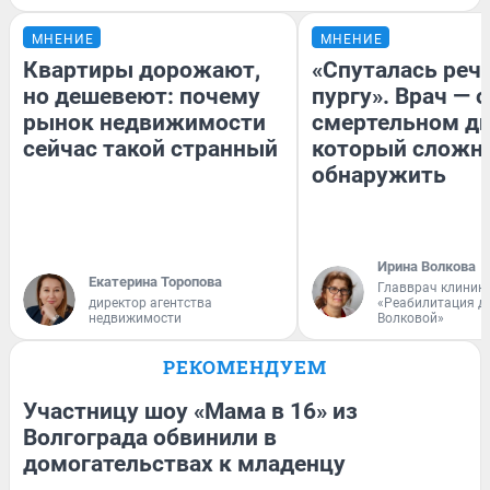
МНЕНИЕ
МНЕНИЕ
Квартиры дорожают,
«Спуталась речь
но дешевеют: почему
пургу». Врач — о
рынок недвижимости
смертельном ди
сейчас такой странный
который сложн
обнаружить
Ирина Волкова
Екатерина Торопова
Главврач клиник
директор агентства
«Реабилитация д
недвижимости
Волковой»
РЕКОМЕНДУЕМ
Участницу шоу «Мама в 16» из
Волгограда обвинили в
домогательствах к младенцу