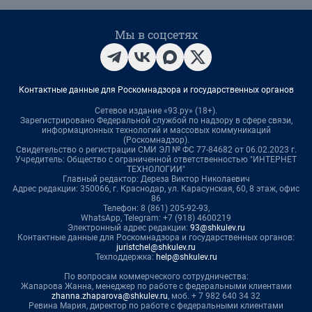
Мы в соцсетях
Контактные данные для Роскомнадзора и государственных органов
Сетевое издание «93.ру» (18+).
Зарегистрировано Федеральной службой по надзору в сфере связи,
информационных технологий и массовых коммуникаций
(Роскомнадзор).
Свидетельство о регистрации СМИ ЭЛ № ФС 77-84682 от 06.02.2023 г.
Учредитель: Общество с ограниченной ответственностью "ИНТЕРНЕТ
ТЕХНОЛОГИИ"
Главный редактор: Дереза Виктор Николаевич
Адрес редакции: 350066, г. Краснодар, ул. Карасунская, 60, 8 этаж, офис
86
Телефон: 8 (861) 205-92-93,
WhatsApp, Telegram: +7 (918) 4600219
Электронный адрес редакции:
93@shkulev.ru
Контактные данные для Роскомнадзора и государственных органов:
juristchel@shkulev.ru
Техподдержка:
help@shkulev.ru
По вопросам коммерческого сотрудничества:
Жапарова Жанна, менеджер по работе с федеральными клиентами
zhanna.zhaparova@shkulev.ru
, моб. + 7 982 640 34 32
Ревина Мария, директор по работе с федеральными клиентами