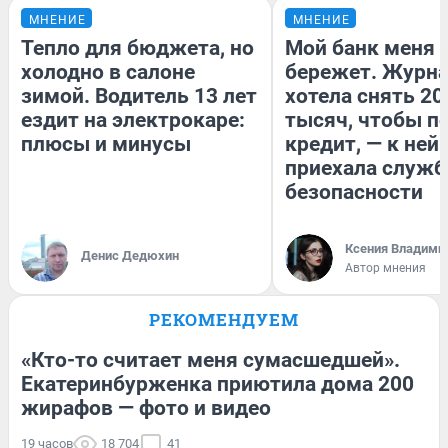
МНЕНИЕ
МНЕНИЕ
Тепло для бюджета, но
Мой банк меня
холодно в салоне
бережет. Журн
зимой. Водитель 13 лет
хотела снять 20
ездит на электрокаре:
тысяч, чтобы п
плюсы и минусы
кредит, — к ней
приехала служб
безопасности
Ксения Владими
Денис Дедюхин
Автор мнения
РЕКОМЕНДУЕМ
«Кто-то считает меня сумасшедшей».
Екатеринбурженка приютила дома 200
жирафов — фото и видео
19 часов
18 704
41