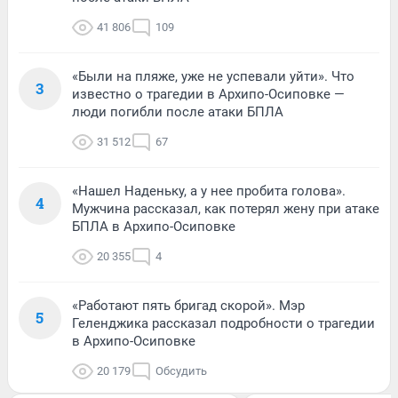
41 806
109
«Были на пляже, уже не успевали уйти». Что
3
известно о трагедии в Архипо-Осиповке —
люди погибли после атаки БПЛА
31 512
67
«Нашел Наденьку, а у нее пробита голова».
4
Мужчина рассказал, как потерял жену при атаке
БПЛА в Архипо-Осиповке
20 355
4
«Работают пять бригад скорой». Мэр
5
Геленджика рассказал подробности о трагедии
в Архипо-Осиповке
20 179
Обсудить