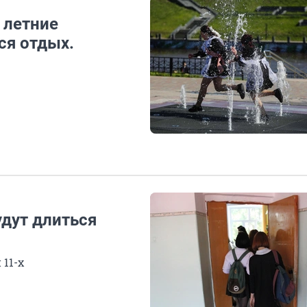
 летние
ся отдых.
удут длиться
 11-х