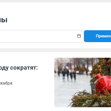
лы
Примен
оду сократят:
екабря