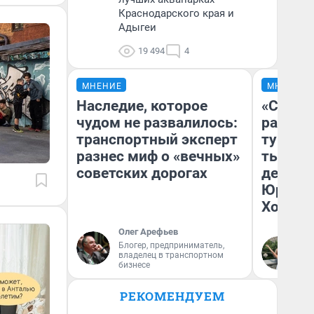
Краснодарского края и
Адыгеи
19 494
4
МНЕНИЕ
МНЕНИЕ
Наследие, которое
«Сливо
чудом не развалилось:
разоча
транспортный эксперт
турист
разнес миф о «вечных»
тысяч,
советских дорогах
день гу
Юрског
Хогвар
Олег Арефьев
Блогер, предприниматель,
Ян
владелец в транспортном
бизнесе
РЕКОМЕНДУЕМ