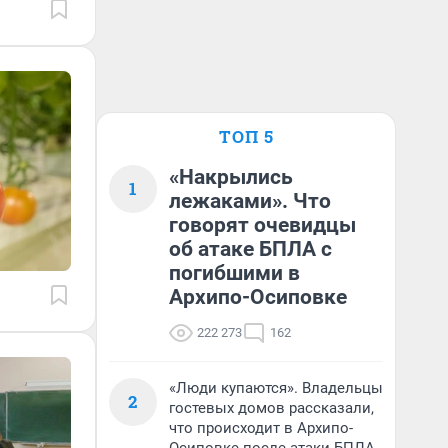
ТОП 5
«Накрылись
1
лежаками». Что
говорят очевидцы
об атаке БПЛА с
погибшими в
Архипо-Осиповке
222 273
162
«Люди купаются». Владельцы
2
гостевых домов рассказали,
что происходит в Архипо-