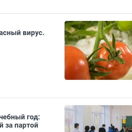
асный вирус.
чебный год:
й за партой