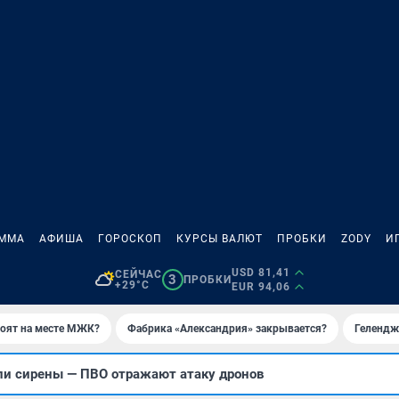
АММА
АФИША
ГОРОСКОП
КУРСЫ ВАЛЮТ
ПРОБКИ
ZODY
И
USD 81,41
СЕЙЧАС
3
ПРОБКИ
+29°C
EUR 94,06
роят на месте МЖК?
Фабрика «Александрия» закрывается?
Гелендж
ли сирены — ПВО отражают атаку дронов