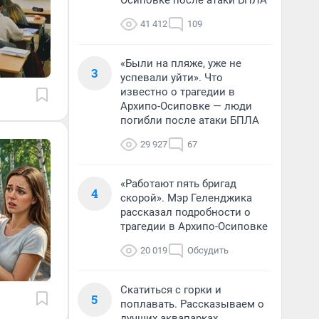
Осиповке после атаки БПЛА
41 412
109
«Были на пляже, уже не
3
успевали уйти». Что
известно о трагедии в
Архипо-Осиповке — люди
погибли после атаки БПЛА
29 927
67
«Работают пять бригад
4
скорой». Мэр Геленджика
рассказал подробности о
трагедии в Архипо-Осиповке
20 019
Обсудить
Скатиться с горки и
5
поплавать. Рассказываем о
лучших аквапарках