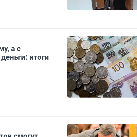
у, а с
деньги: итоги
тов смогут