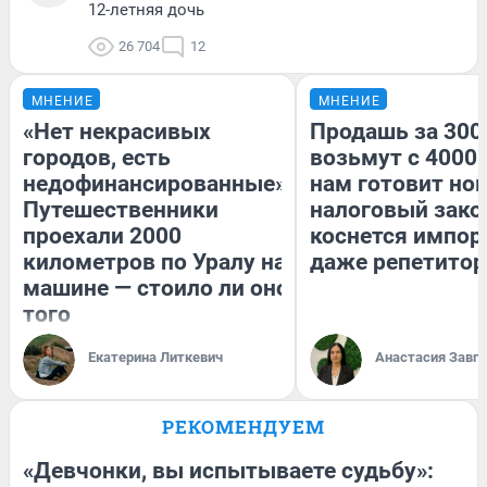
12-летняя дочь
26 704
12
МНЕНИЕ
МНЕНИЕ
«Нет некрасивых
Продашь за 3000
городов, есть
возьмут с 4000.
недофинансированные».
нам готовит но
Путешественники
налоговый зако
проехали 2000
коснется импор
километров по Уралу на
даже репетитор
машине — стоило ли оно
того
Екатерина Литкевич
Анастасия Завг
РЕКОМЕНДУЕМ
«Девчонки, вы испытываете судьбу»: