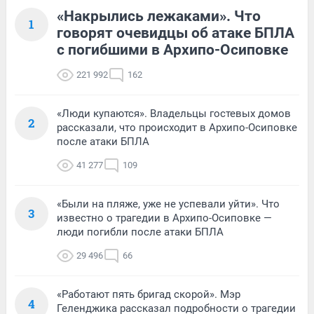
«Накрылись лежаками». Что
1
говорят очевидцы об атаке БПЛА
с погибшими в Архипо-Осиповке
221 992
162
«Люди купаются». Владельцы гостевых домов
2
рассказали, что происходит в Архипо-Осиповке
после атаки БПЛА
41 277
109
«Были на пляже, уже не успевали уйти». Что
3
известно о трагедии в Архипо-Осиповке —
люди погибли после атаки БПЛА
29 496
66
«Работают пять бригад скорой». Мэр
4
Геленджика рассказал подробности о трагедии