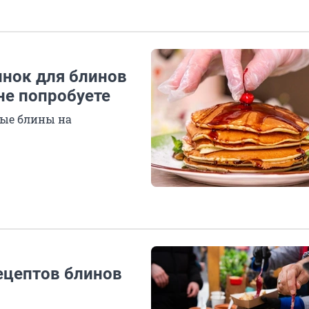
инок для блинов
 не попробуете
ные блины на
ецептов блинов