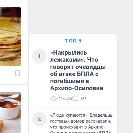
ТОП 5
«Накрылись
1
лежаками». Что
говорят очевидцы
об атаке БПЛА с
погибшими в
Архипо-Осиповке
224 426
165
«Люди купаются». Владельцы
2
гостевых домов рассказали,
что происходит в Архипо-