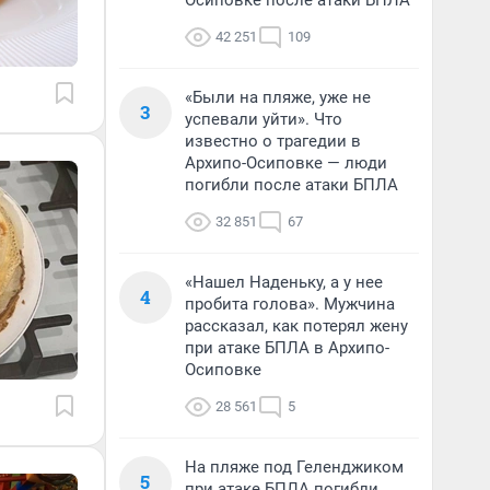
Осиповке после атаки БПЛА
42 251
109
«Были на пляже, уже не
3
успевали уйти». Что
известно о трагедии в
Архипо-Осиповке — люди
погибли после атаки БПЛА
32 851
67
«Нашел Наденьку, а у нее
4
пробита голова». Мужчина
рассказал, как потерял жену
при атаке БПЛА в Архипо-
Осиповке
28 561
5
На пляже под Геленджиком
5
при атаке БПЛА погибли