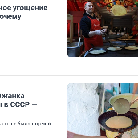
чное угощение
почему
 Южанка
ы в СССР —
 раньше была нормой