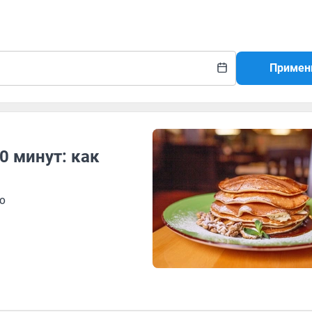
Примен
0 минут: как
о