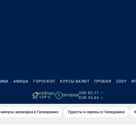
АММА
АФИША
ГОРОСКОП
КУРСЫ ВАЛЮТ
ПРОБКИ
ZODY
И
USD 82,17
СЕЙЧАС
1
ПРОБКИ
+29°C
EUR 94,84
 минусы аквапарка в Геленджике
Туристы и сирены в Геленджике