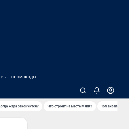
ГРЫ
ПРОМОКОДЫ
Когда жара закончится?
Что строят на месте МЖК?
Топ аквапарков 