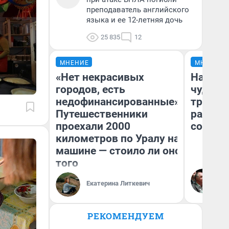
преподаватель английского
языка и ее 12-летняя дочь
25 835
12
МНЕНИЕ
МНЕНИЕ
«Нет некрасивых
Наслед
городов, есть
чудом 
недофинансированные».
трансп
Путешественники
разнес
проехали 2000
советс
километров по Уралу на
машине — стоило ли оно
того
Ол
Бл
Екатерина Литкевич
вл
би
РЕКОМЕНДУЕМ