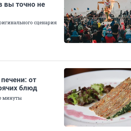
в вы точно не
оригинального сценария
 печени: от
рячих блюд
ые минуты