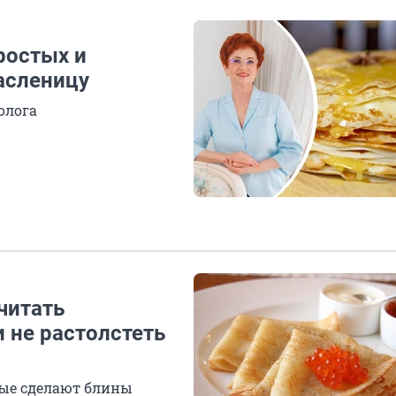
ростых и
асленицу
олога
читать
 не растолстеть
рые сделают блины