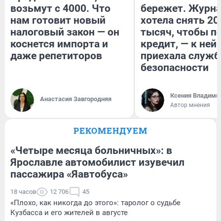
возьмут с 4000. Что
бережет. Журн
нам готовит новый
хотела снять 20
налоговый закон — он
тысяч, чтобы п
коснется импорта и
кредит, — к ней
даже репетиторов
приехала служб
безопасности
Ксения Владими
Анастасия Завгородняя
Автор мнения
РЕКОМЕНДУЕМ
«Четыре месяца больничных»: в
Ярославле автомобилист изувечил
пассажира «Яавтобуса»
18 часов
12 706
45
«Плохо, как никогда до этого»: таролог о судьбе
Кузбасса и его жителей в августе