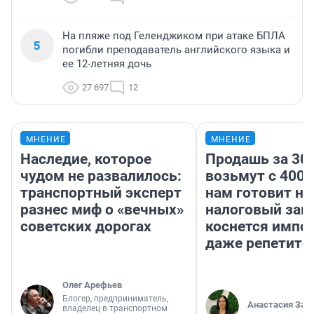
На пляже под Геленджиком при атаке БПЛА
5
погибли преподаватель английского языка и
ее 12-летняя дочь
27 697
12
МНЕНИЕ
МНЕНИЕ
Наследие, которое
Продашь за 300
чудом не развалилось:
возьмут с 4000
транспортный эксперт
нам готовит н
разнес миф о «вечных»
налоговый зако
советских дорогах
коснется импор
даже репетито
Олег Арефьев
Блогер, предприниматель,
Анастасия Зав
владелец в транспортном