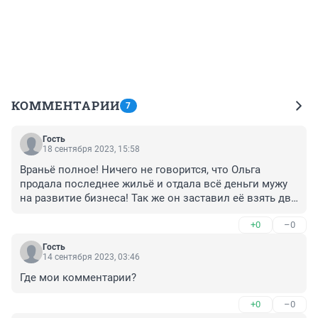
КОММЕНТАРИИ
7
Гость
18 сентября 2023, 15:58
Враньё полное! Ничего не говорится, что Ольга 
продала последнее жильё и отдала всё деньги мужу 
на развитие бизнеса! Так же он заставил её взять два 
кредита на его же хотелки. А потом выделял после её 
+0
–0
унизительного умиления, копейки. Ольга была 
хорошей матерью! Нигде не говориться, как ей писала 
Гость
любовница мужа и изводила её морально, озвучивая 
14 сентября 2023, 03:46
ей такую информацию, которую знали только они 
Где мои комментарии?
вдвоём. Когда он врал следователю, он не учёл, что 
есть сохранённые переписки, где Ольга давно 
+0
–0
рассказывала, что он ей давал копейки, хотя все 