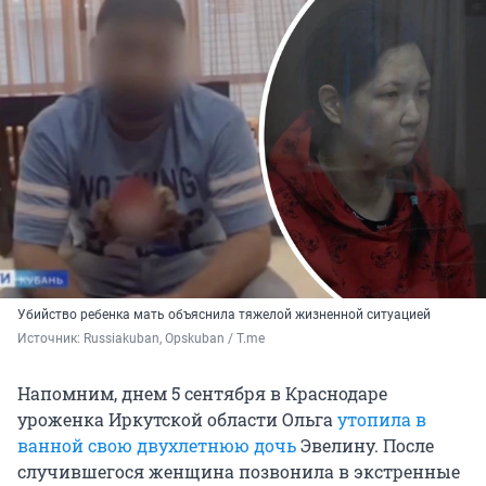
Убийство ребенка мать объяснила тяжелой жизненной ситуацией
Источник: 
Russiakuban, Opskuban / T.me
Напомним, днем 5 сентября в Краснодаре
уроженка Иркутской области Ольга
утопила в
ванной свою двухлетнюю дочь
Эвелину. После
случившегося женщина позвонила в экстренные