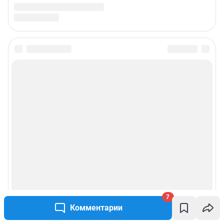
Жапарова Жанна, менеджер по работе с федеральными клиентами
zhanna.zhaparova@shkulev.ru
, моб. + 7 982 640 34 32
Ревина Мария, директор по работе с федеральными клиентами
mariya.revina@shkulev.ru
, моб. +7 910 402 4056
Редакция сайта не несет ответственности за достоверность
информации, содержащейся в рекламных объявлениях.
Связаться по вопросам партнёрства:
93pr@shkulev.ru
Информация об ограничениях
Политика использования cookies
Рекомендательные системы
Пользовательское соглашение сервиса «Подписка без баннерной
рекламы»
Политика конфиденциальности и обработки персональных данных и
правила использования сайта
7
Комментарии
© ООО «Сеть городских порталов»