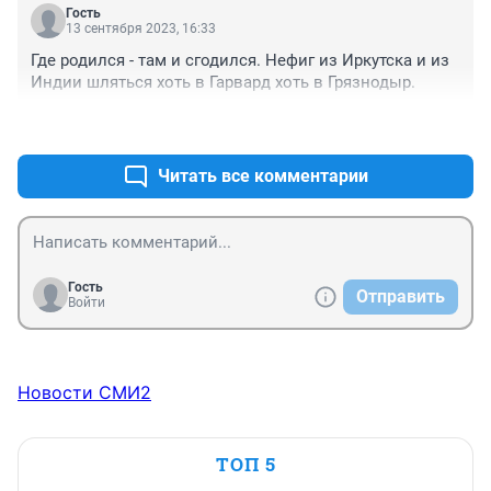
деньги вложенные в бизнес, были её. А вот почему 
Гость
13 сентября 2023, 16:33
при расследовании не учли все эти факты, видимо 
индусы скинулись на взятку, чтобы не очернить свой 
Где родился - там и сгодился. Нефиг из Иркутска и из 
народ. Всех их из страны..
Индии шляться хоть в Гарвард хоть в Грязнодыр.
+0
–0
Читать все комментарии
Гость
Отправить
Войти
Новости СМИ2
ТОП 5