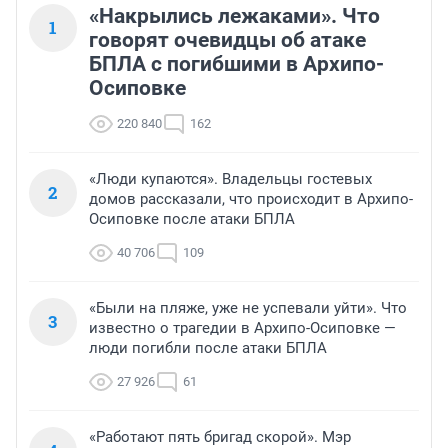
«Накрылись лежаками». Что
1
говорят очевидцы об атаке
БПЛА с погибшими в Архипо-
Осиповке
220 840
162
«Люди купаются». Владельцы гостевых
2
домов рассказали, что происходит в Архипо-
Осиповке после атаки БПЛА
40 706
109
«Были на пляже, уже не успевали уйти». Что
3
известно о трагедии в Архипо-Осиповке —
люди погибли после атаки БПЛА
27 926
61
«Работают пять бригад скорой». Мэр