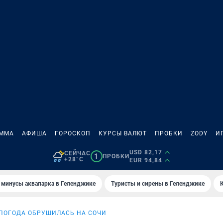
АММА
АФИША
ГОРОСКОП
КУРСЫ ВАЛЮТ
ПРОБКИ
ZODY
И
USD 82,17
СЕЙЧАС
1
ПРОБКИ
+28°C
EUR 94,84
 минусы аквапарка в Геленджике
Туристы и сирены в Геленджике
ПОГОДА ОБРУШИЛАСЬ НА СОЧИ