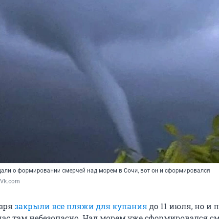
али о формировании смерчей над морем в Сочи, вот он и сформировался
 Vk.com
 зря
закрыли все пляжи для купания
до 11 июля, но и 
час там небезопасно. Над морем уже сформировался см