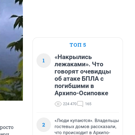
ТОП 5
«Накрылись
1
лежаками». Что
говорят очевидцы
об атаке БПЛА с
погибшими в
Архипо-Осиповке
224 470
165
«Люди купаются». Владельцы
2
гостевых домов рассказали,
просто
что происходит в Архипо-
ерч,