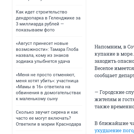
Как идет строительство
дендропарка в Геленджике за
3 миллиарда рублей —
показываем фото
«Август принесет новые
Напомним, в Со
возможности»: Тамара Глоба
купание в море
назвала, кому из знаков
заходить опасно
зодиака улыбнется удача
Веселое имеетс
«Меня не просто отменяют,
сообщает депар
меня хотят убить»: участница
«Мамы в 16» ответила на
— Городские сл
обвинения в домогательствах
к маленькому сыну
жителям и гост
также временно 
Сколько звучит сирена и как
часто ее могут включать?
В ближайшие ча
Ответили в мэрии Краснодара
ухудшение пого