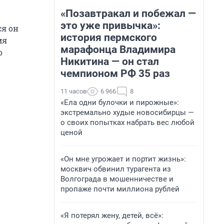
«Позавтракал и побежал —
это уже привычка»:
ся он
история пермского
мя
марафонца Владимира
о
Никитина — он стал
чемпионом РФ 35 раз
11 часов
6 966
8
«Ела одни булочки и пирожные»:
экстремально худые новосибирцы —
о своих попытках набрать вес любой
ценой
«Он мне угрожает и портит жизнь»:
москвич обвинил турагента из
Волгограда в мошенничестве и
пропаже почти миллиона рублей
«Я потерял жену, детей, всё»: