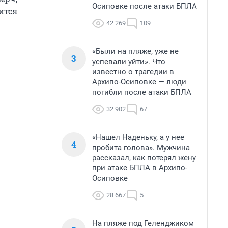
Осиповке после атаки БПЛА
ится
42 269
109
«Были на пляже, уже не
3
успевали уйти». Что
известно о трагедии в
Архипо-Осиповке — люди
погибли после атаки БПЛА
32 902
67
«Нашел Наденьку, а у нее
4
пробита голова». Мужчина
рассказал, как потерял жену
при атаке БПЛА в Архипо-
Осиповке
28 667
5
На пляже под Геленджиком