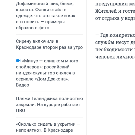
предупредил мэ
Дофаминовый шик, блеск,
красота. Фанки-стайл в
Жителей и гост
одежде: что это такое и как
от отдыха у вод
его носить — примеры
образов с фото
— Где конкретн
Сирену включили в
службы несут д
Краснодаре второй раз за утро
необходимости 
человек личног
«Минус — слишком много
спойлеров»: российский
ниндзя-скульптор снялся в
сериале «Дом Дракона».
Видео
Пляжи Геленджика полностью
закрыли. На курорте работает
ПВО
«Сколько сидеть в укрытии —
непонятно». В Краснодаре