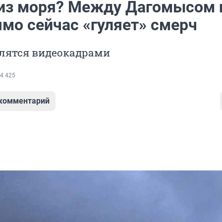
из моря? Между Дагомысом 
ямо сейчас «гуляет» смерч
лятся видеокадрами
4 425
 комментарий