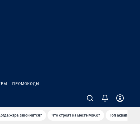
ГРЫ
ПРОМОКОДЫ
Когда жара закончится?
Что строят на месте МЖК?
Топ аквапарков 