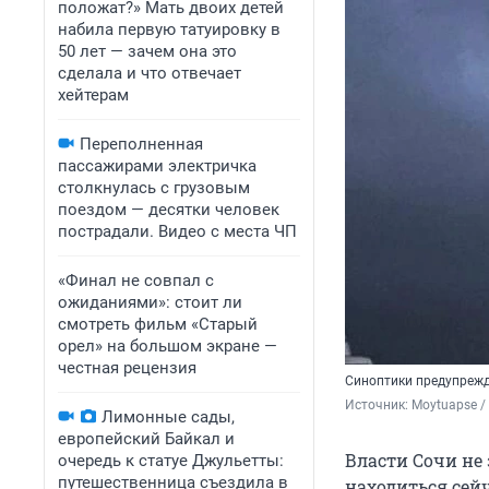
положат?» Мать двоих детей
набила первую татуировку в
50 лет — зачем она это
сделала и что отвечает
хейтерам
Переполненная
пассажирами электричка
столкнулась с грузовым
поездом — десятки человек
пострадали. Видео с места ЧП
«Финал не совпал с
ожиданиями»: стоит ли
смотреть фильм «Старый
орел» на большом экране —
честная рецензия
Синоптики предупрежд
Источник: 
Moytuapse /
Лимонные сады,
европейский Байкал и
Власти Сочи не
очередь к статуе Джульетты:
путешественница съездила в
находиться сей