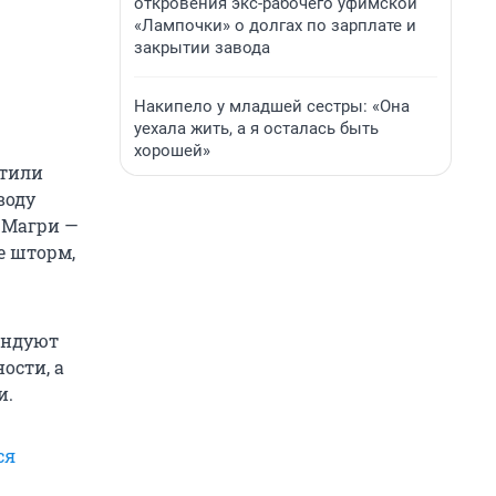
откровения экс-рабочего уфимской
«Лампочки» о долгах по зарплате и
закрытии завода
Накипело у младшей сестры: «Она
уехала жить, а я осталась быть
хорошей»
етили
воду
е Магри —
е шторм,
ендуют
ости, а
и.
ся