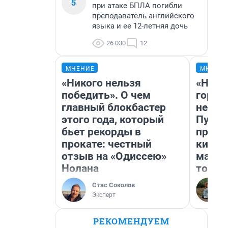
5
при атаке БПЛА погибли
преподаватель английского
языка и ее 12-летняя дочь
26 030
12
МНЕНИЕ
МНЕНИ
«Никого нельзя
«Нет 
победить». О чем
городо
главный блокбастер
недоф
этого года, который
Путеш
бьет рекорды в
проех
прокате: честный
килом
отзыв на «Одиссею»
машин
Нолана
того
Стас Соколов
Эксперт
РЕКОМЕНДУЕМ