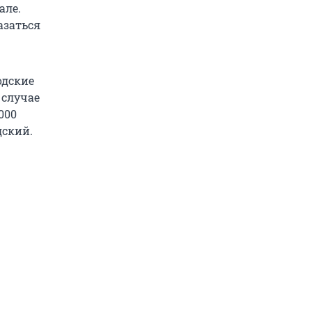
але.
азаться
одские
 случае
000
дский.