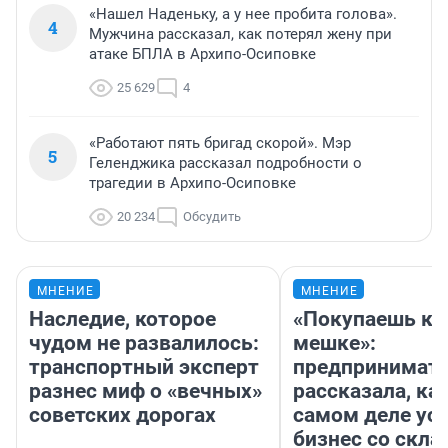
«Нашел Наденьку, а у нее пробита голова».
4
Мужчина рассказал, как потерял жену при
атаке БПЛА в Архипо-Осиповке
25 629
4
«Работают пять бригад скорой». Мэр
5
Геленджика рассказал подробности о
трагедии в Архипо-Осиповке
20 234
Обсудить
МНЕНИЕ
МНЕНИЕ
Наследие, которое
«Покупаешь ко
чудом не развалилось:
мешке»:
транспортный эксперт
предпринимат
разнес миф о «вечных»
рассказала, как
советских дорогах
самом деле ус
бизнес со скл