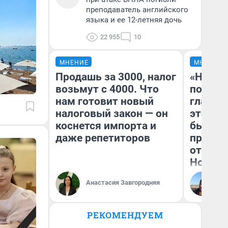
преподаватель английского
языка и ее 12-летняя дочь
22 955
10
МНЕНИЕ
МНЕНИЕ
Продашь за 3000, налог
«Никог
возьмут с 4000. Что
победи
нам готовит новый
главны
налоговый закон — он
этого г
коснется импорта и
бьет р
даже репетиторов
прокат
отзыв 
Нолана
Ст
Анастасия Завгородняя
Эк
РЕКОМЕНДУЕМ