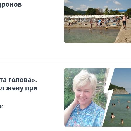
дронов
та голова».
ял жену при
ии