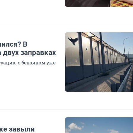
чился? В
а двух заправках
итуацию с бензином уже
ке завыли