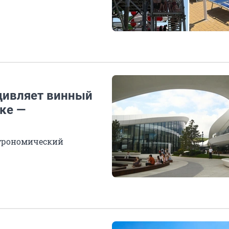
удивляет винный
ке —
строномический