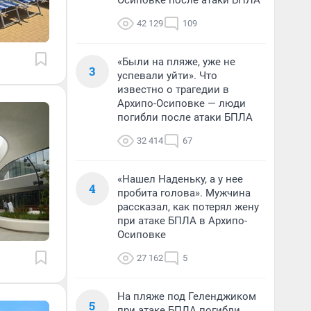
Осиповке после атаки БПЛА
42 129
109
«Были на пляже, уже не
3
успевали уйти». Что
известно о трагедии в
Архипо-Осиповке — люди
погибли после атаки БПЛА
32 414
67
«Нашел Наденьку, а у нее
4
пробита голова». Мужчина
рассказал, как потерял жену
при атаке БПЛА в Архипо-
Осиповке
27 162
5
На пляже под Геленджиком
5
при атаке БПЛА погибли