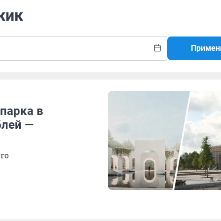
жик
Примен
парка в
блей —
го