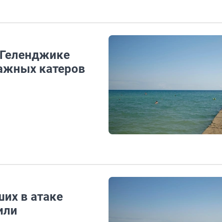
В Геленджике
пажных катеров
их в атаке
или