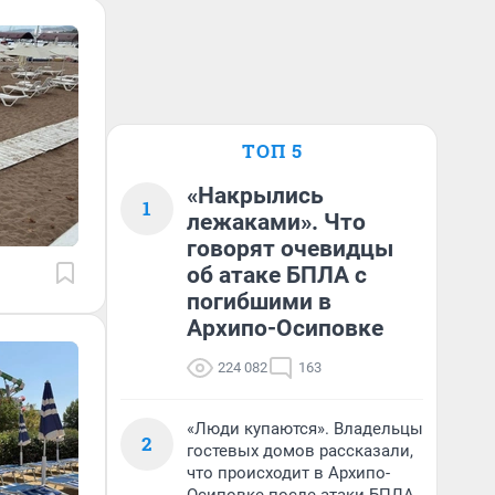
ТОП 5
«Накрылись
1
лежаками». Что
говорят очевидцы
об атаке БПЛА с
погибшими в
Архипо-Осиповке
224 082
163
«Люди купаются». Владельцы
2
гостевых домов рассказали,
что происходит в Архипо-