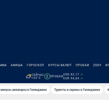
АММА
АФИША
ГОРОСКОП
КУРСЫ ВАЛЮТ
ПРОБКИ
ZODY
И
USD 82,17
СЕЙЧАС
2
ПРОБКИ
+32°C
EUR 94,84
 минусы аквапарка в Геленджике
Туристы и сирены в Геленджике