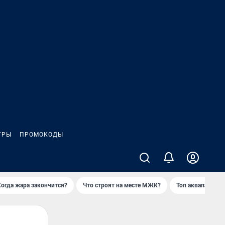
ГРЫ
ПРОМОКОДЫ
Когда жара закончится?
Что строят на месте МЖК?
Топ аквапарков 